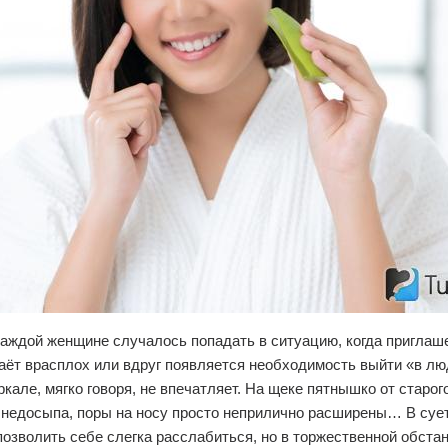
аждой женщине случалось попадать в ситуацию, когда приглаш
аёт врасплох или вдруг появляется необходимость выйти «в лю
ркале, мягко говоря, не впечатляет. На щеке пятнышко от старог
 недосыпа, поры на носу просто неприлично расширены… В суе
озволить себе слегка расслабиться, но в торжественной обста