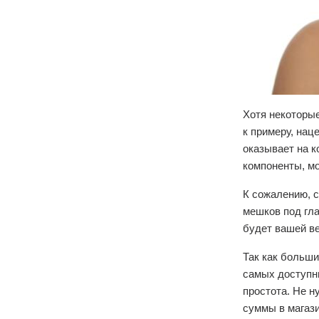
Хотя некоторы
к примеру, на
оказывает на к
компоненты, м
К сожалению, 
мешков под гла
будет вашей в
Так как больш
самых доступн
простота. Не н
суммы в магази