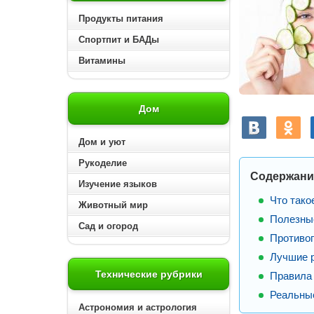
Продукты питания
Спортпит и БАДы
Витамины
Дом
Дом и уют
Рукоделие
Содержани
Изучение языков
Что тако
Животный мир
Полезны
Сад и огород
Противоп
Лучшие 
Технические рубрики
Правила
Реальны
Астрономия и астрология