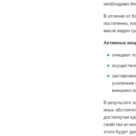
необходимо бли
В отличие от б
постепенно, по
масок виден ср
Активные веще
очищают п
осуществля
заставляют
усиленное 
внешнего в
В результате з
иных обстоятел
достигнутая кр
свойство исчез
этого будет до