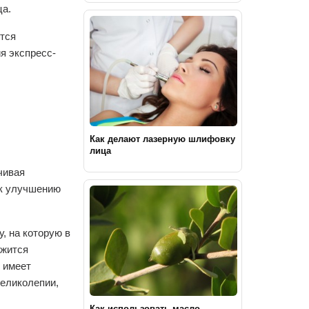
ца.
ется
я экспресс-
Как делают лазерную шлифовку
лица
чивая
 к улучшению
, на которую в
ржится
 имеет
великолепии,
Как использовать масло