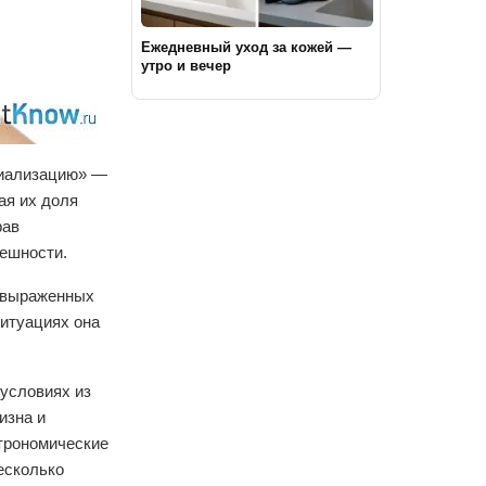
Ежедневный уход за кожей —
утро и вечер
циализацию» —
ая их доля
рав
нешности.
и выраженных
ситуациях она
условиях из
изна и
строномические
есколько