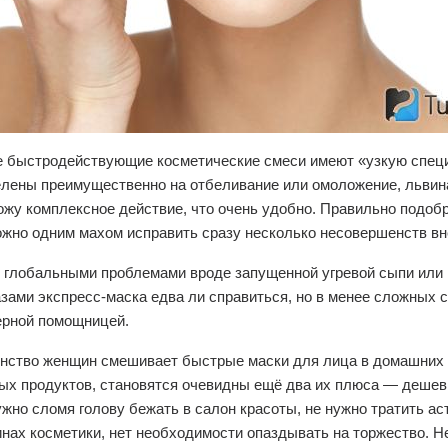
е быстродействующие косметические смеси имеют «узкую спе
целены преимущественно на отбеливание или омоложение, львин
ожу комплексное действие, что очень удобно. Правильно подоб
ожно одним махом исправить сразу несколько несовершенств в
с глобальными проблемами вроде запущенной угревой сыпи ил
зами экспресс-маска едва ли справиться, но в менее сложных 
ерной помощницей.
инство женщин смешивает быстрые маски для лица в домашних 
ых продуктов, становятся очевидны ещё два их плюса — дешев
ужно сломя голову бежать в салон красоты, не нужно тратить а
нах косметики, нет необходимости опаздывать на торжество. Н