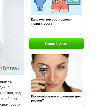
Калькулятор соотношения
талии к росту
Рекомендуем
ение на
ди», а
о прыща, под
Как пользоваться щипцами для
те рабочих
ресниц?
новке просто