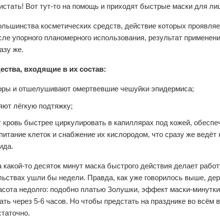
стать! Вот тут-то на помощь и приходят быстрые маски для ли
ольшинства косметических средств, действие которых проявля
сле упорного планомерного использования, результат применени
азу же.
ства, входящие в их состав:
оры и отшелушивают омертвевшие чешуйки эпидермиса;
ют лёгкую подтяжку;
 кровь быстрее циркулировать в капиллярах под кожей, обеспе
питание клеток и снабжение их кислородом, что сразу же ведёт
ида.
а какой-то десяток минут маска быстрого действия делает работу
ьствах ушли бы недели. Правда, как уже говорилось выше, де
асота недолго: подобно платью Золушки, эффект маски-минутки
ать через 5-6 часов. Но чтобы предстать на празднике во всём 
статочно.