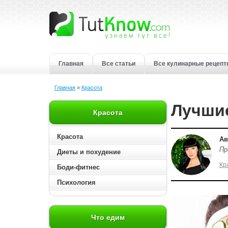
Главная
Все статьи
Все кулинарные рецеп
Главная
»
Красота
Лучшие
Красота
Красота
Ав
Пр
Диеты и похудение
Кр
Боди-фитнес
Психология
Что едим