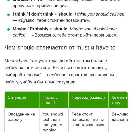
пропускать приёмы пищи».
I think / I don’t think + should
:
I think you should call her.
— «Думаю, тебе стоит ей позвонить».
Maybe / Probably + should
:
Maybe you should leave
earlier.
— «Возможно, тебе стоит выйти пораньше».
Чем should отличается от must и have to
Must
и
have to
звучат гораздо жёстче: там больше
«обязан», чем «стоит». Если вы не хотите давить,
выбирайте
should
— особенно в советах про здоровье,
работу, учёбу и бытовые ситуации.
Ситуация
Фраза с
Перевод (смысл)
Коммента
should
тону
Опоздание на
You should
Тебе стоит
Вежливо, 
встречу
text them
написать, что ты
давления.
that you’re
задерживаешься.
running