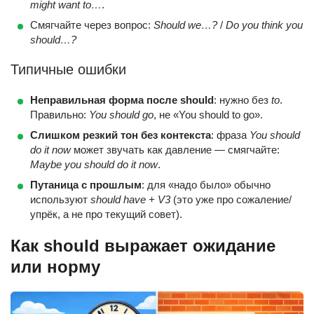
might want to…
.
Смягчайте через вопрос:
Should we…?
/
Do you think you
should…?
Типичные ошибки
Неправильная форма после should
: нужно без
to
.
Правильно:
You should go
, не «You should to go».
Слишком резкий тон без контекста
: фраза
You should
do it now
может звучать как давление — смягчайте:
Maybe you should do it now
.
Путаница с прошлым
: для «надо было» обычно
используют
should have + V3
(это уже про сожаление/
упрёк, а не про текущий совет).
Как should выражает ожидание
или норму