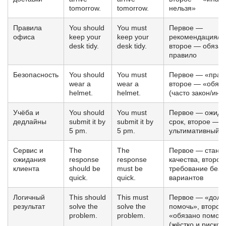
tomorrow.
tomorrow.
нельзя»
Правила
You should
You must
Первое —
офиса
keep your
keep your
рекомендация/ст
desk tidy.
desk tidy.
второе — обязат
правило
Безопасность
You should
You must
Первое — «прав
wear a
wear a
второе — «обяз
helmet.
helmet.
(часто закон/инс
Учёба и
You should
You must
Первое — ожид
дедлайны
submit it by
submit it by
срок, второе —
5 pm.
5 pm.
ультимативный 
Сервис и
The
The
Первое — станд
ожидания
response
response
качества, второ
клиента
should be
must be
требование без
quick.
quick.
вариантов
Логичный
This should
This must
Первое — «долж
результат
solve the
solve the
помочь», второе
problem.
problem.
«обязано помоч
(жёстко и рисков