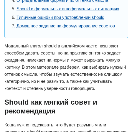
Отрицательные формы и их оттенки смысла
Should в формальных и неформальных ситуациях
Типичные ошибки при употреблении should
Домашнее задание на формулирование советов
Модальный глагол should в английском часто называют
способом давать советы, но на практике он тонко задает
ожидания, намекает на нормы и может выражать мягкую
критику. В этом материале разберем, как выбирать нужный
оттенок смысла, чтобы звучать естественно: не слишком
категорично, но и не размыто, а также как учитывать
контекст и степень уверенности говорящего.
Should как мягкий совет и
рекомендация
Когда нужно подсказать, что будет разумным или
полезным,
should
помогает звучать спокойно и ненавязчиво.