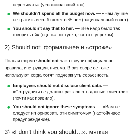
переживать» (успокаивающий тон).
We shouldn’t spend all the budget now.
— «Нам лучше
не тратить весь бюджет сейчас» (рациональный совет).
You shouldn’t say that to her.
— «Не надо было так
говорить ей» (оценка поступка, часто с упреком).
2) Should not: формальнее и «строже»
Полная форма
should not
часто звучит официально:
правила, инструкции, письма. В разговоре ее тоже
используют, когда хотят подчеркнуть серьезность.
Employees should not disclose client data.
—
«Сотрудники не должны разглашать данные клиентов»
(почти как правило).
You should not ignore these symptoms.
— «Вам не
следует игнорировать эти симптомы» (настойчивое
предупреждение).
3) «I don’t think you should…»: мягкая