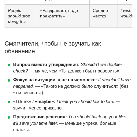
People
«Раздражает, надо
Средне-
I wish p
should stop
прекратить»
жестко
wouldn’t 
doing this.
Смягчители, чтобы не звучать как
обвинение
Вопрос вместо утверждения:
Shouldn’t we double-
check?
— мягче, чем «Ты должен был проверить».
Фокус на ситуации, а не на человеке:
It shouldn’t have
happened.
— «Такого не должно было случиться» (без
«ты виноват»).
«I think» / «maybe»:
I think you should talk to him.
—
звучит менее приказно.
Предложение решения:
You should back up your files —
it’ll save you time later.
— меньше упрека, больше
пользы.