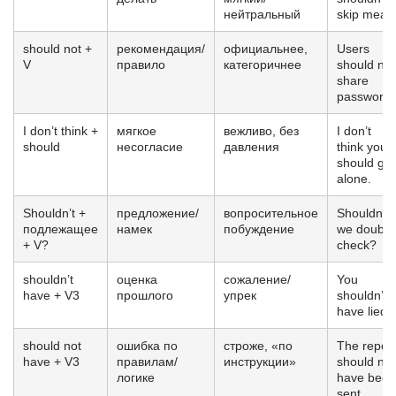
нейтральный
skip meals
should not +
рекомендация/
официальнее,
Users
V
правило
категоричнее
should not
share
passwords
I don’t think +
мягкое
вежливо, без
I don’t
should
несогласие
давления
think you
should go
alone.
Shouldn’t +
предложение/
вопросительное
Shouldn’t
подлежащее
намек
побуждение
we double
+ V?
check?
shouldn’t
оценка
сожаление/
You
have + V3
прошлого
упрек
shouldn’t
have lied.
should not
ошибка по
строже, «по
The report
have + V3
правилам/
инструкции»
should not
логике
have been
sent.