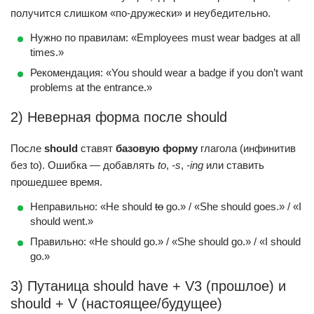
получится слишком «по-дружески» и неубедительно.
Нужно по правилам: «Employees must wear badges at all
times.»
Рекомендация: «You should wear a badge if you don’t want
problems at the entrance.»
2) Неверная форма после should
После
should
ставят
базовую форму
глагола (инфинитив
без to). Ошибка — добавлять
to
,
-s
,
-ing
или ставить
прошедшее время.
Неправильно: «He should
to
go.» / «She should goes.» / «I
should went.»
Правильно: «He should go.» / «She should go.» / «I should
go.»
3) Путаница should have + V3 (прошлое) и
should + V (настоящее/будущее)