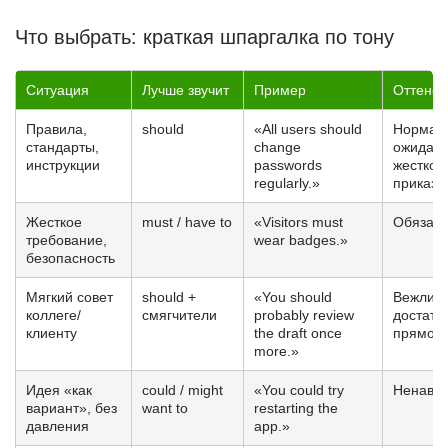
Что выбрать: краткая шпаргалка по тону
Ситуация
Лучше звучит
Пример
Оттенок
Правила,
should
«All users should
Норма/
стандарты,
change
ожидани
инструкции
passwords
жестког
regularly.»
приказа
Жесткое
must / have to
«Visitors must
Обязате
требование,
wear badges.»
безопасность
Мягкий совет
should +
«You should
Вежливо
коллеге/
смягчители
probably review
достато
клиенту
the draft once
прямо
more.»
Идея «как
could / might
«You could try
Ненавяз
вариант», без
want to
restarting the
давления
app.»