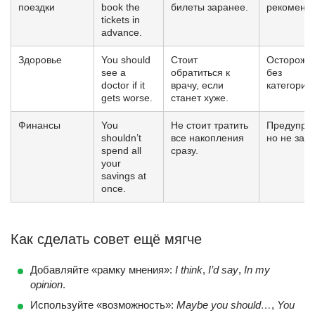
поездки
book the
билеты заранее.
рекоменд
tickets in
advance.
Здоровье
You should
Стоит
Осторожн
see a
обратиться к
без
doctor if it
врачу, если
категорич
gets worse.
станет хуже.
Финансы
You
Не стоит тратить
Предупре
shouldn’t
все накопления
но не запр
spend all
сразу.
your
savings at
once.
Как сделать совет ещё мягче
Добавляйте «рамку мнения»:
I think
,
I’d say
,
In my
opinion
.
Используйте «возможность»:
Maybe you should…
,
You