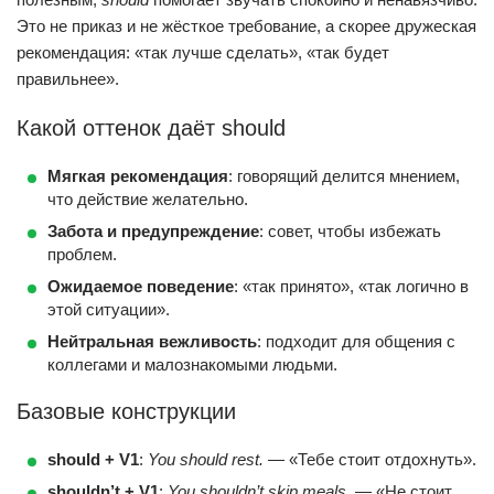
Это не приказ и не жёсткое требование, а скорее дружеская
рекомендация: «так лучше сделать», «так будет
правильнее».
Какой оттенок даёт should
Мягкая рекомендация
: говорящий делится мнением,
что действие желательно.
Забота и предупреждение
: совет, чтобы избежать
проблем.
Ожидаемое поведение
: «так принято», «так логично в
этой ситуации».
Нейтральная вежливость
: подходит для общения с
коллегами и малознакомыми людьми.
Базовые конструкции
should + V1
:
You should rest.
— «Тебе стоит отдохнуть».
shouldn’t + V1
:
You shouldn’t skip meals.
— «Не стоит