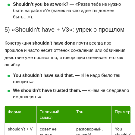
Shouldn’t you be at work?
— «Разве тебе не нужно
быть на работе?» (намек на «по идее ты должен
быть…»).
5) «Shouldn’t have + V3»: упрек о прошлом
Конструкция
shouldn’t have done
почти всегда про
прошлое и часто несет оттенок сожаления или обвинения:
действие уже произошло, и говорящий оценивает его как
ошибку.
You shouldn’t have said that.
— «Не надо было так
говорить».
We shouldn’t have trusted them.
— «Нам не следовало
им доверять».
Форма
Типичный
Тон
Пример
смысл
shouldn’t + V
совет не
разговорный,
You
делать
мягкий/
shouldn’t