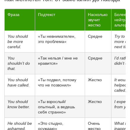
Фраза
Подтекст
Насколько
Более
звучит
нейтра
жестко
альтерн
You should
«Ты невнимателен,
Средне
Try to be
be more
это проблема»
more car
careful.
next tim
You
«Так нельзя / мне не
Средне
I’d rathe
shouldn’t do
нравится»
didn’t do
that.
You should
«Ты подвел, потому
Жестко
It would
have called.
что не позвонил»
helped i
called.
You should
«Ты взрослый/
Жестко
I expec
know better.
опытный, а ведешь
from you
себя странно»
He should be
«Это стыдно,
Очень
What he
ashamed.
осуждаю»
жестко
inapprop