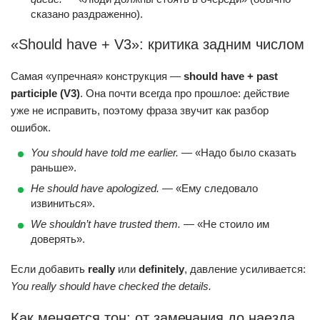
сказано раздраженно).
«Should have + V3»: критика задним числом
Самая «упречная» конструкция —
should have + past
participle (V3)
. Она почти всегда про прошлое: действие
уже не исправить, поэтому фраза звучит как разбор
ошибок.
You should have told me earlier.
— «Надо было сказать
раньше».
He should have apologized.
— «Ему следовало
извиниться».
We shouldn’t have trusted them.
— «Не стоило им
доверять».
Если добавить
really
или
definitely
, давление усиливается:
You really should have checked the details.
Как меняется тон: от замечания до наезда