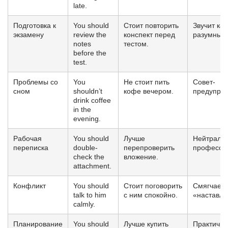
late.
Подготовка к
You should
Стоит повторить
Звучит как
экзамену
review the
конспект перед
разумный 
notes
тестом.
before the
test.
Проблемы со
You
Не стоит пить
Совет-
сном
shouldn’t
кофе вечером.
предупре
drink coffee
in the
evening.
Рабочая
You should
Лучше
Нейтральн
переписка
double-
перепроверить
професси
check the
вложение.
attachment.
Конфликт
You should
Стоит поговорить
Смягчает
talk to him
с ним спокойно.
«наставле
calmly.
Планирование
You should
Лучше купить
Практичн