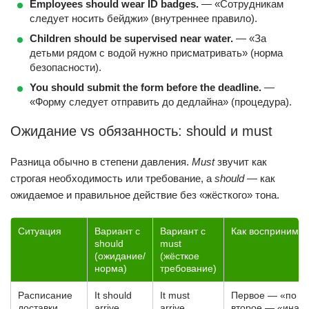
Employees should wear ID badges.
— «Сотрудникам
следует носить бейджи» (внутреннее правило).
Children should be supervised near water.
— «За
детьми рядом с водой нужно присматривать» (норма
безопасности).
You should submit the form before the deadline.
—
«Форму следует отправить до дедлайна» (процедура).
Ожидание vs обязанность: should и must
Разница обычно в степени давления.
Must
звучит как
строгая необходимость или требование, а
should
— как
ожидаемое и правильное действие без «жёсткого» тона.
Ситуация
Вариант с
Вариант с
Как воспринимае
should
must
(ожидание/
(жёсткое
норма)
требование)
Расписание
It should
It must
Первое — «по пл
доставки
arrive
arrive
второе — «инач