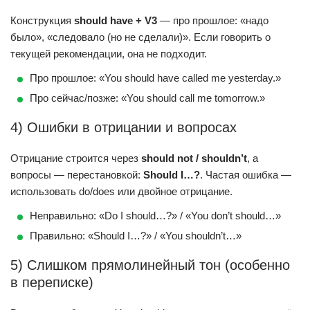
Конструкция
should have + V3
— про прошлое: «надо
было», «следовало (но не сделали)». Если говорить о
текущей рекомендации, она не подходит.
Про прошлое: «You should have called me yesterday.»
Про сейчас/позже: «You should call me tomorrow.»
4) Ошибки в отрицании и вопросах
Отрицание строится через
should not / shouldn’t
, а
вопросы — перестановкой:
Should I…?
. Частая ошибка —
использовать do/does или двойное отрицание.
Неправильно: «Do I should…?» / «You don’t should…»
Правильно: «Should I…?» / «You shouldn’t…»
5) Слишком прямолинейный тон (особенно
в переписке)