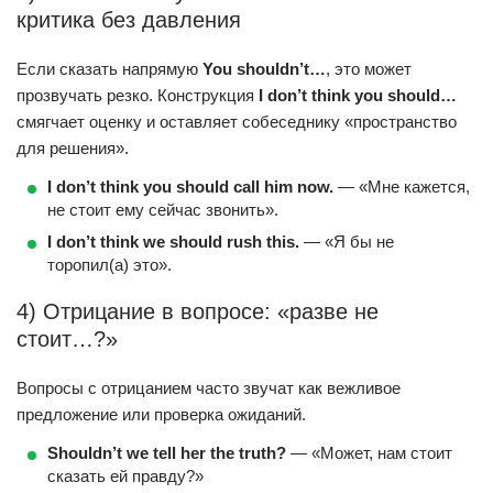
критика без давления
Если сказать напрямую
You shouldn’t…
, это может
прозвучать резко. Конструкция
I don’t think you should…
смягчает оценку и оставляет собеседнику «пространство
для решения».
I don’t think you should call him now.
— «Мне кажется,
не стоит ему сейчас звонить».
I don’t think we should rush this.
— «Я бы не
торопил(а) это».
4) Отрицание в вопросе: «разве не
стоит…?»
Вопросы с отрицанием часто звучат как вежливое
предложение или проверка ожиданий.
Shouldn’t we tell her the truth?
— «Может, нам стоит
сказать ей правду?»