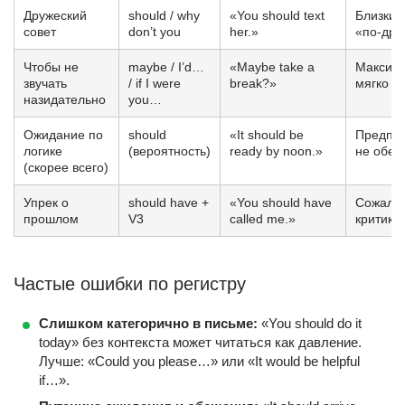
Дружеский
should / why
«You should text
Близкий
совет
don’t you
her.»
«по-дру
Чтобы не
maybe / I’d…
«Maybe take a
Максим
звучать
/ if I were
break?»
мягко
назидательно
you…
Ожидание по
should
«It should be
Предпо
логике
(вероятность)
ready by noon.»
не обе
(скорее всего)
Упрек о
should have +
«You should have
Сожале
прошлом
V3
called me.»
критика
Частые ошибки по регистру
Слишком категорично в письме:
«You should do it
today» без контекста может читаться как давление.
Лучше: «Could you please…» или «It would be helpful
if…».