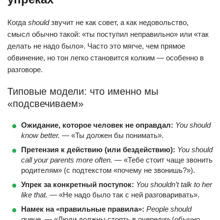
Когда
should
звучит не как совет, а как недовольство,
смысл обычно такой: «ты поступил неправильно» или «так
делать не надо было». Часто это мягче, чем прямое
обвинение, но тон легко становится колким — особенно в
разговоре.
Типовые модели: что именно мы
«подсвечиваем»
Ожидание, которое человек не оправдал:
You should
know better.
— «Ты должен бы понимать».
Претензия к действию (или бездействию):
You should
call your parents more often.
— «Тебе стоит чаще звонить
родителям» (с подтекстом «почему не звонишь?»).
Упрек за конкретный поступок:
You shouldn’t talk to her
like that.
— «Не надо было так с ней разговаривать».
Намек на «правильные правила»:
People should
queue.
— «Люди должны стоять в очереди» (обычно