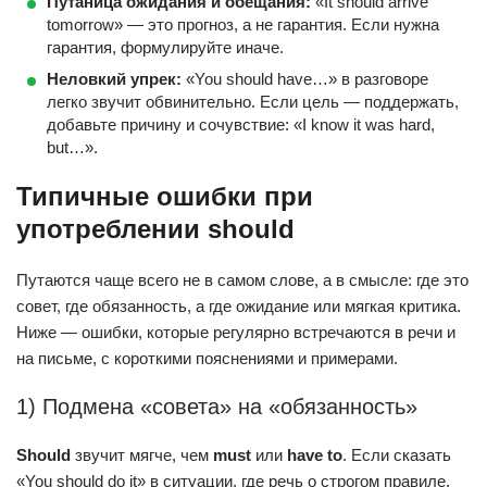
Путаница ожидания и обещания:
«It should arrive
tomorrow» — это прогноз, а не гарантия. Если нужна
гарантия, формулируйте иначе.
Неловкий упрек:
«You should have…» в разговоре
легко звучит обвинительно. Если цель — поддержать,
добавьте причину и сочувствие: «I know it was hard,
but…».
Типичные ошибки при
употреблении should
Путаются чаще всего не в самом слове, а в смысле: где это
совет, где обязанность, а где ожидание или мягкая критика.
Ниже — ошибки, которые регулярно встречаются в речи и
на письме, с короткими пояснениями и примерами.
1) Подмена «совета» на «обязанность»
Should
звучит мягче, чем
must
или
have to
. Если сказать
«You should do it» в ситуации, где речь о строгом правиле,