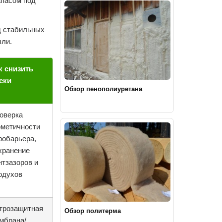
апасом под
д стабильных
ыли.
к снизить
ски
Обзор пенополиуретана
оверка
рметичности
робарьера,
хранение
нтзазоров и
одухов
трозащитная
Обзор политерма
мбрана/