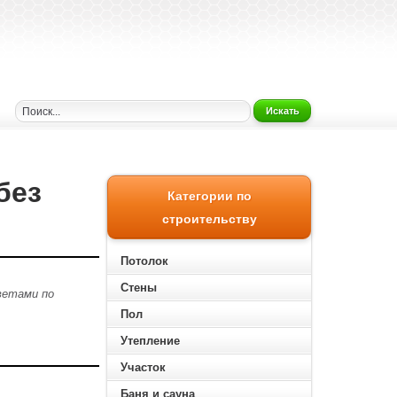
Искать
без
Категории по
строительству
Потолок
Стены
ветами по
Пол
Утепление
Участок
Баня и сауна