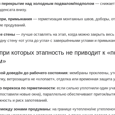
и перекрытие над холодным подвалом/подполом
— снижает 
нденсата внизу.
ери, примыкания
— герметизация монтажных швов, доборы, от
ие продуваний.
е стены
— лучше оставлять на этап, когда можно закрыть весь
одну стену «от угла до угла» с завершёнными углами и примыка
 при которых этапность не приводит к «
м»
ой доведён до рабочего состояния
: мембраны проклеены, ут
ужу, ветрозащита не «хлопает», отделка или временная защита 
о перекоса по герметичности
: если сильно уплотнили один уч
 поставили новые окна), параллельно обеспечивают приток/вытя
жность и риск запотеваний.
 между зонами продуманы
: на границе «утеплено/не утеплено