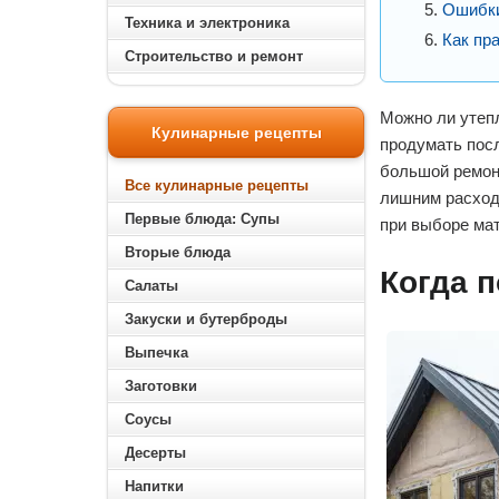
Ошибки
Техника и электроника
Как пр
Строительство и ремонт
Можно ли утепл
Кулинарные рецепты
продумать посл
большой ремонт
Все кулинарные рецепты
лишним расхода
Первые блюда: Супы
при выборе мат
Вторые блюда
Когда 
Салаты
Закуски и бутерброды
Выпечка
Заготовки
Соусы
Десерты
Напитки