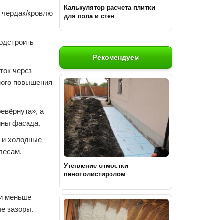
Калькулятор расчета плитки
 чердак/кровлю
для пола и стен
подстроить
Рекомендуем
ток через
ного повышения
евёрнута», а
ины фасада.
 и холодные
 лесам.
Утепление отмостки
пенополистиролом
и меньше
е зазоры.