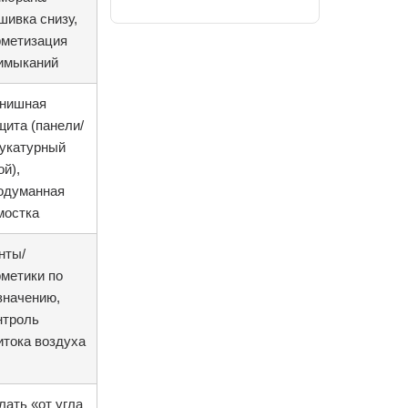
шивка снизу,
рметизация
имыканий
нишная
щита (панели/
укатурный
ой),
одуманная
мостка
нты/
рметики по
значению,
нтроль
итока воздуха
лать «от угла