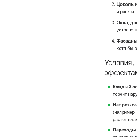
Цоколь 
и риск ко
Окна, дв
устранен
Фасадны
хотя бы 
Условия,
эффекта
Каждый сл
торчит нар
Нет резког
(например,
растёт вла
Переходы