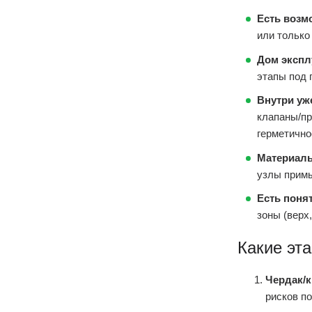
Есть возм
или только
Дом экспл
этапы под 
Внутри уж
клапаны/пр
герметично
Материал
узлы примы
Есть поня
зоны (верх
Какие эт
Чердак/
рисков п