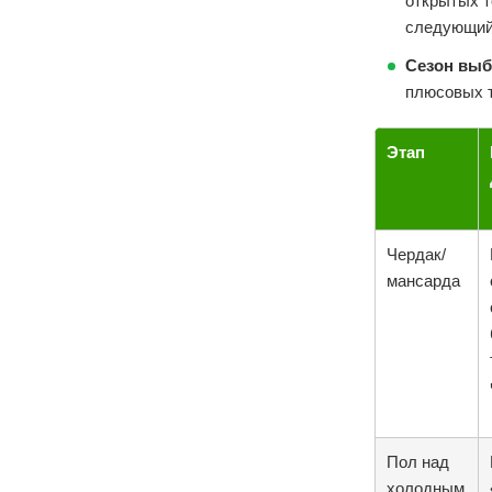
открытых т
следующий
Сезон выб
плюсовых т
Этап
Чердак/
мансарда
Пол над
холодным