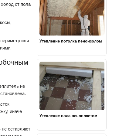
холод от пола
косы,
 периметр или
Утепление потолка пеноизолом
ниями.
побочным
еплитель не
установлена.
асток
жку, иначе
Утепление пола пенопластом
» не оставляют