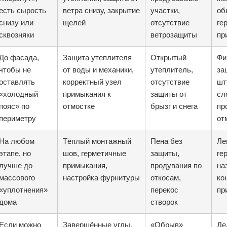
есть сырость
ветра снизу, закрытие
участки,
об
снизу или
щелей
отсутствие
ге
сквозняки
ветрозащиты
пр
До фасада,
Защита утеплителя
Открытый
Фи
чтобы не
от воды и механики,
утеплитель,
за
оставлять
корректный узел
отсутствие
шт
«холодный
примыкания к
защиты от
сл
пояс» по
отмостке
брызг и снега
пр
периметру
от
На любом
Тёплый монтажный
Пена без
Ле
этапе, но
шов, герметичные
защиты,
ге
лучше до
примыкания,
продувания по
на
массового
настройка фурнитуры
откосам,
ко
«уплотнения»
перекос
пр
дома
створок
Если можно
Завершённые углы,
«Обрыв»
Де