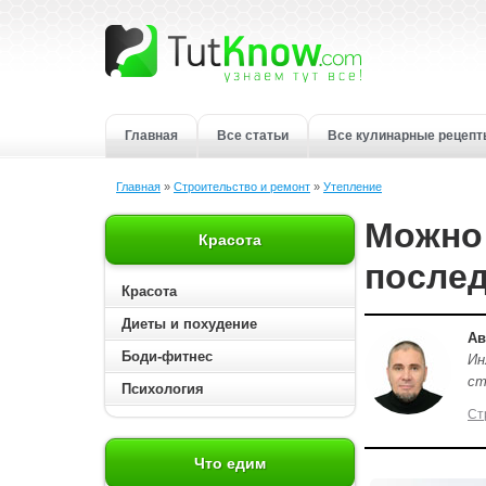
Главная
Все статьи
Все кулинарные рецеп
Главная
»
Строительство и ремонт
»
Утепление
Можно 
Красота
после
Красота
Диеты и похудение
Ав
Боди-фитнес
Ин
ст
Психология
Ст
Что едим