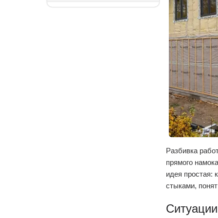
Разбивка работ
прямого намока
идея простая:
стыками, понят
Ситуации