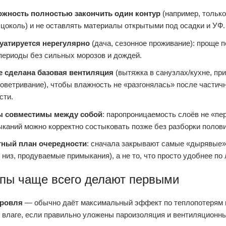
ожность полностью закончить один контур
(например, только
 цоколь) и не оставлять материалы открытыми под осадки и УФ.
уатируется нерегулярно
(дача, сезонное проживание): проще 
периоды без сильных морозов и дождей.
е сделана базовая вентиляция
(вытяжка в санузлах/кухне, при
оветривание), чтобы влажность не «разгонялась» после частич
сти.
ы совместимы между собой
: паропроницаемость слоёв не «пер
каний можно корректно состыковать позже без разборки полов
тный план очередности
: сначала закрывают самые «дырявые»
, низ, продуваемые примыкания), а не то, что просто удобнее по
апы чаще всего делают первыми
кровля
— обычно даёт максимальный эффект по теплопотерям 
о влаге, если правильно уложены пароизоляция и вентиляционны