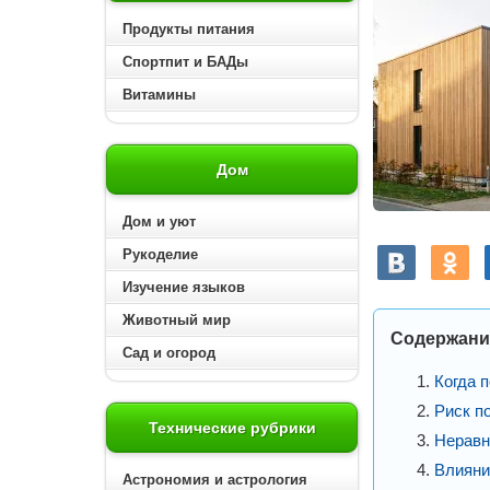
Продукты питания
Спортпит и БАДы
Витамины
Дом
Дом и уют
Рукоделие
Изучение языков
Животный мир
Содержани
Сад и огород
Когда 
Риск п
Технические рубрики
Неравн
Влияни
Астрономия и астрология