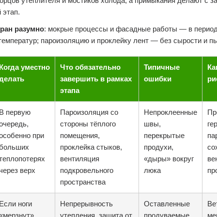
орцов утеплителя и мостиков холода, а примыкания делают с з
 этап.
ран разумно
: мокрые процессы и фасадные работы — в перио
емператур; пароизоляцию и проклейку лент — без сырости и п
Когда уместно
Что обязательно
Типичные
Ка
делать
завершить в рамках
ошибки
ри
этапа
В первую
Пароизоляция со
Непроклеенные
Пр
очередь,
стороны тёплого
швы,
ге
особенно при
помещения,
перекрытые
па
больших
проклейка стыков,
продухи,
со
теплопотерях
вентиляция
«дыры» вокруг
ве
через верх
подкровельного
люка
пр
пространства
Если ноги
Непрерывность
Оставленные
Ве
«мерзнут»,
утепления, защита от
продуваемые
ме