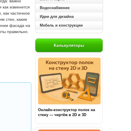
гда: важно
и как изменится
Водоснабжение
, как частичное
Идеи для дизайна
м стен, какие
Мебель и конструкции
ении фасада на
оты правильно.
Калькуляторы
Онлайн-конструктор полок на
стену — чертёж в 2D и 3D