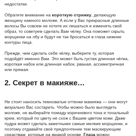
недостатки.
Обратите внимание на
короткую стрижку
, делающую
женщину намного моложе. А если у Вас прекрасные длинные
волосы Вы совсем не хотите их лишаться и изменять свой
образ, то советуем сделать Вам чёлку. Она поможет скрыть
морщинки на лбу и будут не так бросаться в глаза нижние
контуры лица.
Прежде, чем сделать себе чёлку, выберите ту, которая
подойдёт именно Вам. Это может быть густая длинная чёлка,
короткая набок или длинная набок, рваная, ассиметричная
или прямая.
2. Секрет в макияже…
Не стоит наносить темноватые оттенки макияжа — они могут
визуально Вас состарить. Чтобы можно было выглядеть
моложе, не выбирайте помаду коричневого тона и тональный
крем, который по цвету не схож с Вашим цветом кожи. Даже
пудра может сделать заметными самые мелкие морщинки, и
поэтому отдавайте своё предпочтение тем маскирующим
средствам, которые на жидкой основе.
Глаза
можно