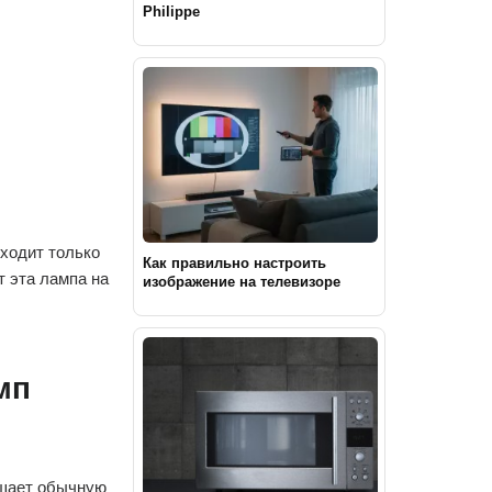
Philippe
сходит только
Как правильно настроить
т эта лампа на
изображение на телевизоре
мп
ышает обычную