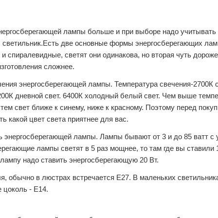
нергосберегающей лампы больше и при выборе надо учитывать 
ш светильник.Есть две основные формы энергосберегающих лам
и спиралевидные, светят они одинакова, но вторая чуть дороже
изготовления сложнее.
чения энергосберегающей лампы. Температура свечения-2700К с
200К дневной свет. 6400К холодный белый свет. Чем выше темп
тем свет ближе к синему, ниже к красному. Поэтому перед поку
ь какой цвет света приятнее для вас.
 энергосберегающей лампы. Лампы бывают от 3 и до 85 ватт с у
регающие лампы светят в 5 раз мощнее, то там где вы ставили 
лампу надо ставить энергосберегающую 20 Вт.
ля, обычно в люстрах встречается Е27. В маленьких светильник
 цоколь - Е14.