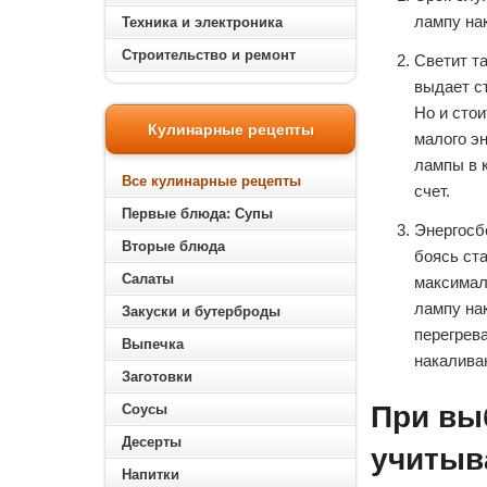
лампу на
Техника и электроника
Строительство и ремонт
Светит та
выдает ст
Но и стои
Кулинарные рецепты
малого э
лампы в к
Все кулинарные рецепты
счет.
Первые блюда: Супы
Энергосб
Вторые блюда
боясь ста
Салаты
максимал
лампу на
Закуски и бутерброды
перегрев
Выпечка
накалива
Заготовки
При вы
Соусы
Десерты
учитыв
Напитки