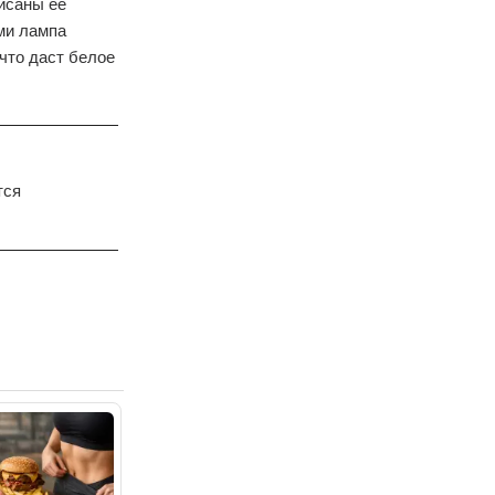
исаны ее
ми лампа
что даст белое
тся