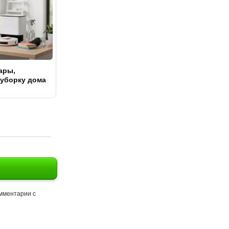
ары,
уборку дома
омментарии с