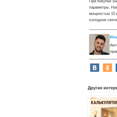
При покупке эн
параметры. Нап
мощностью 15 в
холодное свеч
Иль
Авт
пра
Другие интер