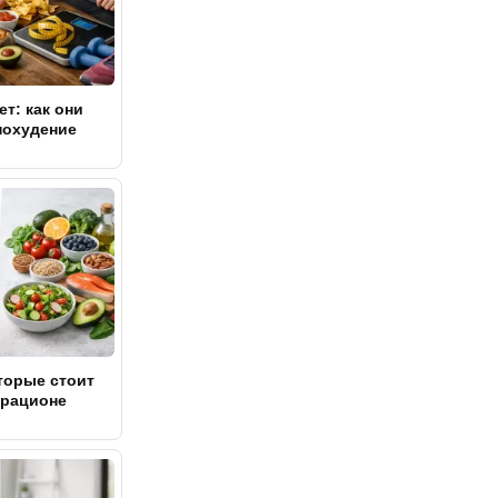
ет: как они
похудение
торые стоит
 рационе