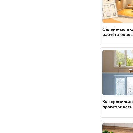
Онлайн-кальк
расчёта осве
комнаты в 2D 
Как правильн
проветривать
зимой и лето