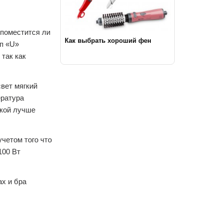
поместится ли
Как выбрать хороший фен
п «U»
 так как
вет мягкий
ература
пкой лучше
четом того что
100 Вт
ах и бра