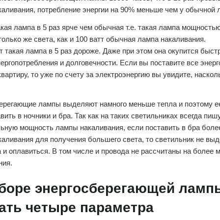
каливания, потребление энергии на 90% меньше чем у обычной 
кая лампа в 5 раз ярче чем обычная т.е. такая лампа мощностью
олько же света, как и 100 ватт обычная лампа накаливания.
т такая лампа в 5 раз дороже. Даже при этом она окупится быстр
нергопотребления и долговечности. Если вы поставите все энер
вартиру, то уже по счету за электроэнергию вы увидите, наско
ерегающие лампы выделяют намного меньше тепла и поэтому е
вить в ночники и бра. Так как на таких светильниках всегда пиш
ьную мощность лампы накаливания, если поставить в бра бол
каливания для получения большего света, то светильник не вы
а и оплавиться. В том числе и провода не рассчитаны на более
ния.
боре энергосберегающей ламп
ать четыре параметра