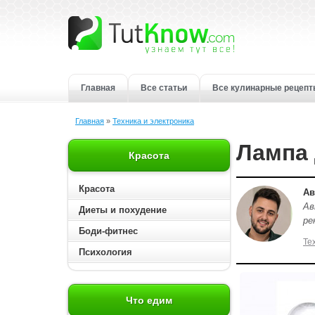
Главная
Все статьи
Все кулинарные рецеп
Главная
»
Техника и электроника
Лампа 
Красота
Красота
Ав
Ав
Диеты и похудение
ре
Боди-фитнес
Те
Психология
Что едим