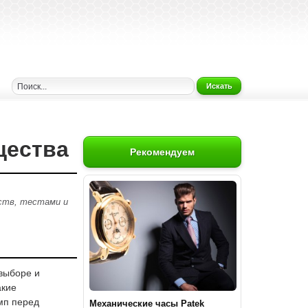
Искать
щества
Рекомендуем
йств, тестами и
выборе и
акие
мп перед
Механические часы Patek