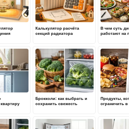
улятор
Калькулятор расчёта
В чем суть ди
щения
секций радиатора
работают на 
и 3D
отопления
о
Брокколи: как выбрать и
Продукты, ко
 квартиру
сохранить свежесть
ограничить в
м