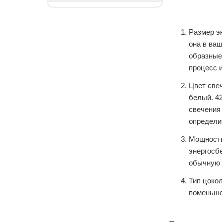
Размер э
она в ва
образные 
процесс 
Цвет све
белый. 4
свечения 
определит
Мощность
энергосбе
обычную 
Тип цоко
поменьше