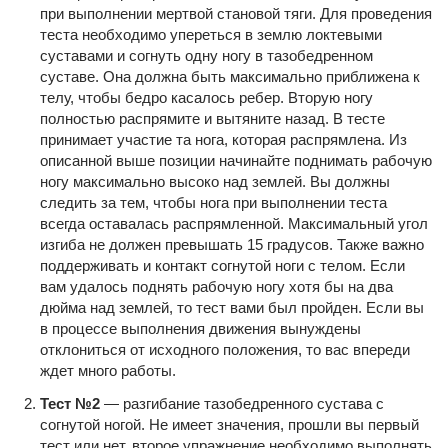
при выполнении мертвой становой тяги. Для проведения
теста необходимо упереться в землю локтевыми
суставами и согнуть одну ногу в тазобедренном
суставе. Она должна быть максимально приближена к
телу, чтобы бедро касалось ребер. Вторую ногу
полностью распрямите и вытяните назад. В тесте
принимает участие та нога, которая распрямлена. Из
описанной выше позиции начинайте поднимать рабочую
ногу максимально высоко над землей. Вы должны
следить за тем, чтобы нога при выполнении теста
всегда оставалась распрямленной. Максимальный угол
изгиба не должен превышать 15 градусов. Также важно
поддерживать и контакт согнутой ноги с телом. Если
вам удалось поднять рабочую ногу хотя бы на два
дюйма над землей, то тест вами был пройден. Если вы
в процессе выполнения движения вынуждены
отклониться от исходного положения, то вас впереди
ждет много работы.
Тест №2
— разгибание тазобедренного сустава с
согнутой ногой. Не имеет значения, прошли вы первый
тест или нет, второе упражнение необходимо выполнять