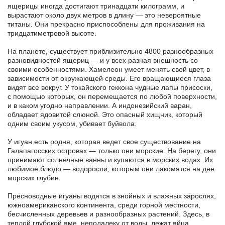
ящерицы иногда достигают тринадцати килограмм, и
вырастают около двух метров в длину — это невероятные
титаны. Они прекрасно приспособлены для проживания на
тридцатиметровой высоте.
На планете, существует приблизительно 4800 разнообразных
разновидностей ящериц — и у всех разная внешность со
своими особенностями. Хамелеон умеет менять свой цвет, в
зависимости от окружающей среды. Его вращающиеся глаза
видят все вокруг. У токайского геккона чудные лапы присоски,
с помощью которых, он перемещается по любой поверхности,
и в каком угодно направлении. А индонезийский варан,
обладает ядовитой слюной. Это опасный хищник, который
одним своим укусом, убивает буйвола.
У игуан есть родня, которая ведет свое существование на
Галапагосских островах — только они морские. На берегу, они
принимают солнечные ванны и купаются в морских водах. Их
любимое блюдо — водоросли, которым они лакомятся на дне
морских глубин.
Пресноводные игуаны водятся в знойных и влажных зарослях,
южноамериканского континента, среди горной местности,
бесчисленных деревьев и разнообразных растений. Здесь, в
теплой глубокой яме, неподалеку от воды, лежат яйца,