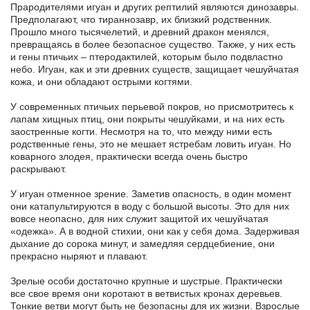
Прародителями игуан и других рептилий являются динозавры.
Предполагают, что тираннозавр, их близкий родственник.
Прошло много тысячелетий, и древний дракон менялся,
превращаясь в более безопасное существо. Также, у них есть
и гены птичьих – птеродактилей, которым было подвластно
небо. Игуан, как и эти древних существ, защищает чешуйчатая
кожа, и они обладают острыми когтями.
У современных птичьих перьевой покров, но присмотритесь к
лапам хищных птиц, они покрыты чешуйками, и на них есть
заостренные когти. Несмотря на то, что между ними есть
родственные гены, это не мешает ястребам ловить игуан. Но
коварного злодея, практически всегда очень быстро
раскрывают.
У игуан отменное зрение. Заметив опасность, в один момент
они катапультируются в воду с большой высоты. Это для них
вовсе неопасно, для них служит защитой их чешуйчатая
«одежка». А в водной стихии, они как у себя дома. Задерживая
дыхание до сорока минут, и замедляя сердцебиение, они
прекрасно ныряют и плавают.
Зрелые особи достаточно крупные и шустрые. Практически
все свое время они коротают в ветвистых кронах деревьев.
Тонкие ветви могут быть не безопасны для их жизни. Взрослые