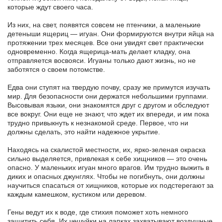
которые ждут своего часа.
Из них, на свет, появятся совсем не птенчики, а маленькие
детеныши ящериц — игуан. Они формируются внутри яйца на
протяжении трех месяцев. Все они увидят свет практически
одновременно. Когда ящерица-мать делает кладку, она
отправляется восвояси. Игуаны только дают жизнь, но не
заботятся о своем потомстве.
Едва они ступят на твердую почву, сразу же примутся изучать
мир. Для безопасности они держатся небольшими группами.
Высовывая языки, они знакомятся друг с другом и обследуют
все вокруг. Они еще не знают, что ждет их впереди, и им пока
трудно привыкнуть к незнакомой среде. Первое, что ни
должны сделать, это найти надежное укрытие.
Находясь на скалистой местности, их, ярко-зеленая окраска
сильно выделяется, привлекая к себе хищников — это очень
опасно. У маленьких игуан много врагов. Им трудно выжить в
диких и опасных джунглях. Чтобы не погибнуть, они должны
научиться спасаться от хищников, которые их подстерегают за
каждым камешком, кустиком или деревом.
Гены ведут их к воде, где стихия поможет хоть немного
защитить себя. Их чешуйки на лапках захватывают воздушные