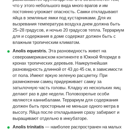
что у этого небольшого вида много врагов и им
постоянно угрожает опасность. Самки откладывают
яйца в земляные ямки под кустарниками. Для их
вызревания температура воздуха днем должна быть
25–28 градусов, и ночью 20 градусов тепла. Террариум
для и содержания в доме содержат должен быть с
влажным тропическим климатом.
Anolis equestris.
Эта разновидность живет на
североамериканском континенте в Южной Флориде в
кронах тропических деревьев. Наикрупнейшая
разновидность длинной от 43 до 45 см, в зависимости
от пола. Имеют яркую зеленую расцветку. При
размножении самец придерживает самку за
затылочную часть головы. Кладку из нескольких яиц
делают раз в две недели. Половозрелые особи
являются каннибалами. Террариум для содержания
должен быть просторным не меньше одного метра в
высоту. Яйца после откладывания сразу забирают и
выращивают отдельно в инкубаторе.
Anolis trinitatis
— наиболее распространен на малых