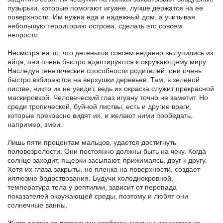
пузырьки, которые помогают игуане, лучше держатся на ее
поверхности. Им нужна еда и надежный дом, а учитывая
небольшую территорию острова, сделать это совсем
непросто.
Несмотря на то, что детеныши совсем недавно вылупились из
яйца, они очень быстро адаптируются к окружающему миру.
Наследуя генетические способности родителей, они очень
быстро взбираются на верхушки деревьев. Там, в зеленой
листве, никто их не увидит, ведь их окраска служит прекрасной
маскировкой. Человеческий глаз игуану точно не заметит. Но
среди тропической, буйной листвы, есть и другие враги,
которые прекрасно видят их, и желают ними пообедать,
например, змеи.
Лишь пяти процентам мальцов, удается достигнуть
половозрелости. Они постоянно должны быть на чеку. Когда
солнце заходит, ящерки засыпают, прижимаясь, друг к другу.
Хотя их глаза закрыты, но пленка на поверхности, создает
иллюзию бодрствования. Будучи холоднокровной,
температура тела у рептилии, зависит от перепада
показателей окружающей среды, поэтому и любят они
солнечные ванны.
Живя рядом со взрослыми особями, мальцы извлекают из