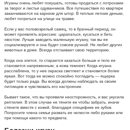
Игуаны очень любят покушать, готовы продаться с потрохами
за творог и листья одуванчиков. Все путешествия по квартире
заканчиваются на карнизе для штор. В теплые летние деньки,
любят погреться на улице на травке.
Если у вас половозрелый самец, то в брачный период, он
может проявлять агрессию: царапаться, кусаться и бить
хвостом. Лучше заводить маленькую игуану, так вы ее
социализируете и она будет совсем ручной. Не любит других
животных в доме. Всегда отстаивает свою территорию.
Когда она злится, то старается казаться больше и тело ее
становится напряженным, а кожа темнеет. Когда игуана
расслаблена, то у нее окраска светлеет и становится более
яркая. Вот тогда ее можно спокойно погладить — ящерка
будет только рада. Вы всегда должны наблюдать за своим
питомцем и чувствовать его настроение.
Бывает такое, что вы проявили неосторожность, и вас укусила
рептилия. В этом случае не тяните ее чтобы забрать, иначе
стянете вместе с кожей, благодаря специфике ее зубов.
Попросите члена семьи разжать ее челюсти либо руками или
при помощи какого-то предмета.