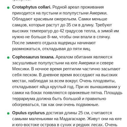
Crotaphytus collari.
Родной ареал проживания
приходится на пустыни и полупустыни Америки.
Обладают красивым ожерельем. Самки меньше
самцов, которые растут до 35 см в длину. Требуют
высоких температур до 42 градусов тепла, а зимой им
нужно не больше 8–ми, чтобы они впали в спячку.
После зимнего отдыха ящерицы начинают
размножаться, откладывая до пяти яиц.
Cophosaurus texana.
Ареалом обитания являются
засушливые полупустыни на юге Америки и севере
Мексики. В ночное время рептилии частично засыпают
себя песком. В дневное время восседают на высоких
местах, наблюдая за всем вокруг. Очень плодовиты,
откладывают яйца круглый год. При их вынашивании у
самки на боках появляются оранжевые пятна. Площадь
террариума должна быть большой и правильно
обогреваться, так как они очень подвижные.
Opulus cyclurus
достигая длины 25 см, считаются
самыми маленькими на Мадагаскаре. Живут они на юге
и юго-востоке острова в сухих и редких лесах. Очень