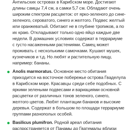
Антильских островах в Карибском море. Достигают
длины самцы 7,4 см, а самки 5,7 см. Обладают очень
широким спектром расцветок: от ярко-зеленого до сине-
зеленого, сероватого, синего и желтого. Подвес желтый
или оранжеватый. Обитают не в глубине тропиков, а по
их краю. Откладывают только одно яйцо каждые две
недели. В домашних условиях содержат в террариуме
с густо насаженными растениями. Самец может
проживать с несколькими самочками. Кушают мушек,
кузнечиков и т.д. Но любят и растительную пищу,
например: бананы.
Anolis marmoratus.
Основное место обитания
приходится на восточное побережье острова Гваделупа
в Карибском море. Красавцы среди себе подобных. С
яркими зелеными подвесами и вариациями основной
расцветки от различных тонов зеленого, синего,
желтого цветов. Любят плантации бананов и высокие
деревья. Содержат в большом по площади террариуме
группами разнополых особей.
Basilicus plumifron.
Родной ареал обитания
распространяется от Панамы до Гватемалы вблизи