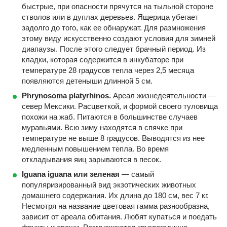
быстрые, при опасности прячутся на тыльной стороне
стволов или в дуплах деревьев. Ящерица убегает
задолго до того, как ее обнаружат. Для размножения
этому виду искусственно создают условия для зимней
диапаузы. После этого следует брачный период. Из
кладки, которая содержится в инкубаторе при
температуре 28 градусов тепла через 2,5 месяца
появляются детеныши длинной 5 см.
Phrynosoma platyrhinos.
Ареал жизнедеятельности —
север Мексики. Расцветкой, и формой своего туловища
похожи на жаб. Питаются в большинстве случаев
муравьями. Всю зиму находятся в спячке при
температуре не выше 8 градусов. Выводятся из нее
медленным повышением тепла. Во время
откладывания яиц зарываются в песок.
Iguana iguana или зеленая
— самый
популяризированный вид экзотических животных
домашнего содержания. Их длина до 180 см, вес 7 кг.
Несмотря на название цветовая гамма разнообразна,
зависит от ареала обитания. Любят купаться и поедать