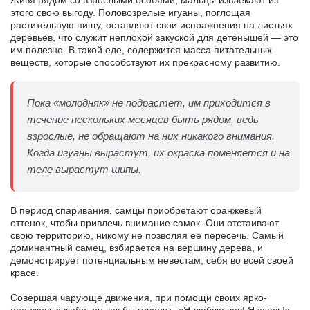
этого свою выгоду. Половозрелые игуаны, поглощая
растительную пищу, оставляют свои испражнения на листьях
деревьев, что служит неплохой закуской для детенышей — это
им полезно. В такой еде, содержится масса питательных
веществ, которые способствуют их прекрасному развитию.
Пока «молодняк» не подрастет, им приходится в
течение нескольких месяцев быть рядом, ведь
взрослые, не обращают на них никакого внимания.
Когда игуаны вырастут, их окраска поменяется и на
теле вырастут шипы.
В период спаривания, самцы приобретают оранжевый
оттенок, чтобы привлечь внимание самок. Они отстаивают
свою территорию, никому не позволяя ее пересечь. Самый
доминантный самец, взбирается на вершину дерева, и
демонстрирует потенциальным невестам, себя во всей своей
красе.
Совершая чарующе движения, при помощи своих ярко-
оранжевых жабр, он как бы говорит: «Я люблю вас! Я здесь!».