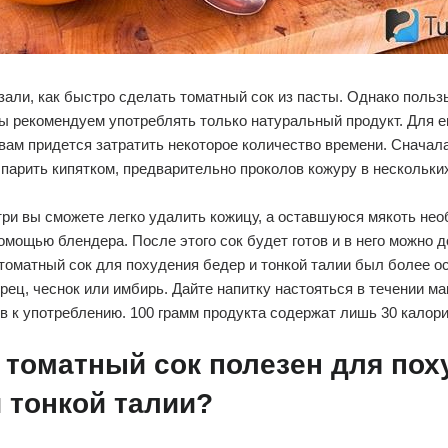
али, как быстро сделать томатный сок из пасты. Однако пользы
мы рекомендуем употреблять только натуральный продукт. Для е
вам придется затратить некоторое количество времени. Снача
арить кипятком, предварительно проколов кожуру в нескольки
ри вы сможете легко удалить кожицу, а оставшуюся мякоть не
омощью блендера. После этого сок будет готов и в него можно 
томатный сок для похудения бедер и тонкой талии был более о
рец, чеснок или имбирь. Дайте напитку настояться в течении м
тов к употреблению. 100 грамм продукта содержат лишь 30 калори
 томатный сок полезен для пох
 тонкой талии?