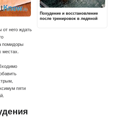
Похудение и восстановление
после тренировок в ледяной
ванне
 от него ждать
го
ла помидоры
х местах.
обходимо
добавить
стрым,
аксимум пяти
й.
удения