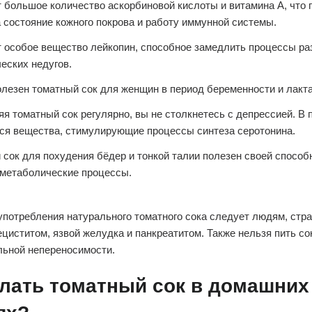
 большое количество аскорбиновой кислоты и витамина А, что
а состояние кожного покрова и работу иммунной системы.
 особое вещество лейкопин, способное замедлить процессы ра
еских недугов.
олезен томатный сок для женщин в период беременности и лакт
я томатный сок регулярно, вы не столкнетесь с депрессией. В 
ся вещества, стимулирующие процессы синтеза серотонина.
 сок для похудения бёдер и тонкой талии полезен своей спосо
 метаболические процессы.
 употребления натурального томатного сока следует людям, ст
ециститом, язвой желудка и панкреатитом. Также нельзя пить со
льной непереносимости.
елать томатный сок в домашних