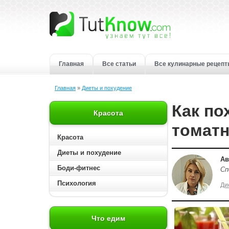
Главная
Все статьи
Все кулинарные рецеп
Главная
»
Диеты и похудение
Как по
Красота
томатн
Красота
Диеты и похудение
Ав
Боди-фитнес
Сп
Психология
Ди
Что едим