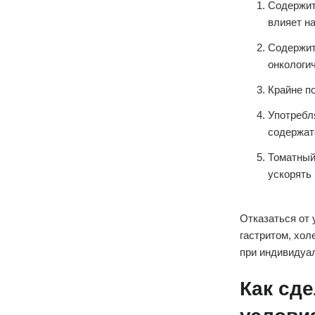
Содержит
влияет н
Содержит
онкологич
Крайне п
Употребля
содержат
Томатный
ускорять
Отказаться от
гастритом, хол
при индивидуа
Как сд