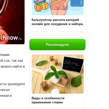
Калькулятор расчета калорий
онлайн для похудения и набора
массы
Рекомендуем
ствами
 сок, так как
 можно найти в
асты разведите
ически
енном в
Виды и особенности
применения стевии