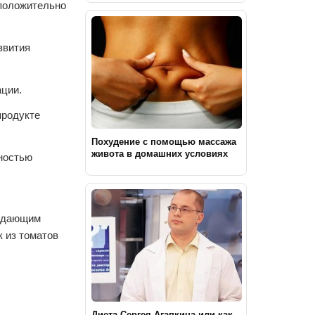
 положительно
звития
ации.
продукте
Похудение с помощью массажа
живота в домашних условиях
бностью
радающим
к из томатов
Диета Сергея Агапкина или как