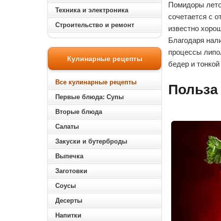
Помидоры лето
Техника и электроника
сочетается с 
Строительство и ремонт
известно хорош
Благодаря нал
процессы липол
Кулинарные рецепты
бедер и тонкой
Все кулинарные рецепты
Польза
Первые блюда: Супы
Вторые блюда
Салаты
Закуски и бутерброды
Выпечка
Заготовки
Соусы
Десерты
Напитки