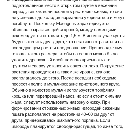
подготовленное место в открытом грунте в весенний
период, так как если посадить растения осенью, то они
не успевают до холодов нормально укорениться и могут
погибнуть. Поскольку Elaeagnus характеризуется
обильно разрастающейся кроной, между саженцами
рекомендуется оставлять до 1,5 м. В ином случае кусты
будут затенять друг друга, что негативно отразиться на
последующем росте и плодоношении. При посадке яму
готовят такого размера, чтобы на ее дно можно было
уложить дренажный слой, немного присыпать его
грунтом и сверху установить саженец лоха. Погружение
растения проводится на таком же уровне, как оно
располагалось до этого. После посадки необходимо
провести полив и мульчирование приствольного круга.
Обычно в качестве мульчи используется торфяная
крошка или перепревший навоз, но если стоит сильная
жара, следует использовать навозную жижу. При
формировании стриженных живых изгородей саженцы
пшата располагают на расстоянии 40–60 см друг от
друга, придерживаясь шахматного порядка. Если
изгородь планируется свободнорастущая, то из-за того,