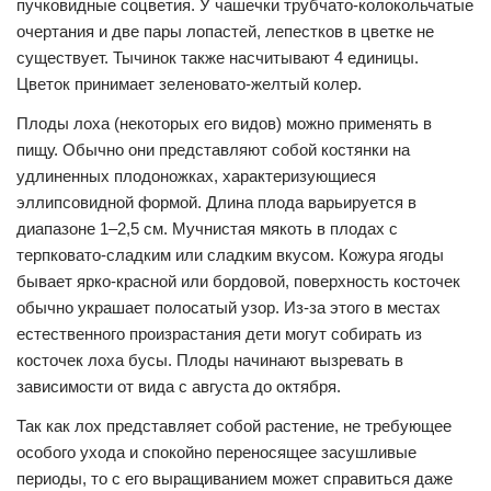
пучковидные соцветия. У чашечки трубчато-колокольчатые
очертания и две пары лопастей, лепестков в цветке не
существует. Тычинок также насчитывают 4 единицы.
Цветок принимает зеленовато-желтый колер.
Плоды лоха (некоторых его видов) можно применять в
пищу. Обычно они представляют собой костянки на
удлиненных плодоножках, характеризующиеся
эллипсовидной формой. Длина плода варьируется в
диапазоне 1–2,5 см. Мучнистая мякоть в плодах с
терпковато-сладким или сладким вкусом. Кожура ягоды
бывает ярко-красной или бордовой, поверхность косточек
обычно украшает полосатый узор. Из-за этого в местах
естественного произрастания дети могут собирать из
косточек лоха бусы. Плоды начинают вызревать в
зависимости от вида с августа до октября.
Так как лох представляет собой растение, не требующее
особого ухода и спокойно переносящее засушливые
периоды, то с его выращиванием может справиться даже