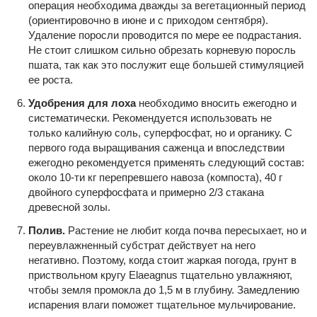
операция необходима дважды за вегетационный период
(ориентировочно в июне и с приходом сентября).
Удаление поросли проводится по мере ее подрастания.
Не стоит слишком сильно обрезать корневую поросль
пшата, так как это послужит еще большей стимуляцией
ее роста.
Удобрения для лоха
необходимо вносить ежегодно и
систематически. Рекомендуется использовать не
только калийную соль, суперфосфат, но и органику. С
первого года выращивания саженца и впоследствии
ежегодно рекомендуется применять следующий состав:
около 10-ти кг перепревшего навоза (компоста), 40 г
двойного суперфосфата и примерно 2/3 стакана
древесной золы.
Полив.
Растение не любит когда почва пересыхает, но и
переувлажненный субстрат действует на него
негативно. Поэтому, когда стоит жаркая погода, грунт в
приствольном кругу Elaeagnus тщательно увлажняют,
чтобы земля промокла до 1,5 м в глубину. Замедлению
испарения влаги поможет тщательное мульчирование.