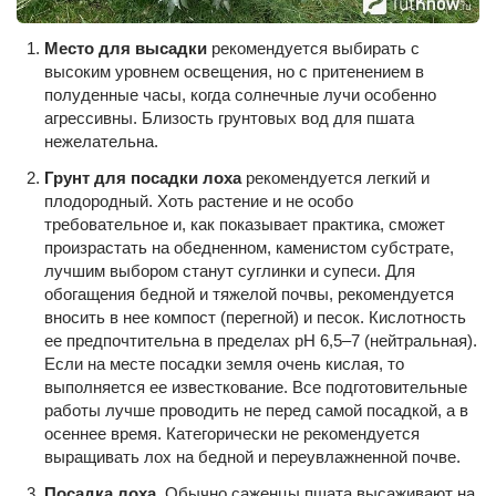
Место для высадки
рекомендуется выбирать с
высоким уровнем освещения, но с притенением в
полуденные часы, когда солнечные лучи особенно
агрессивны. Близость грунтовых вод для пшата
нежелательна.
Грунт для посадки лоха
рекомендуется легкий и
плодородный. Хоть растение и не особо
требовательное и, как показывает практика, сможет
произрастать на обедненном, каменистом субстрате,
лучшим выбором станут суглинки и супеси. Для
обогащения бедной и тяжелой почвы, рекомендуется
вносить в нее компост (перегной) и песок. Кислотность
ее предпочтительна в пределах pH 6,5–7 (нейтральная).
Если на месте посадки земля очень кислая, то
выполняется ее известкование. Все подготовительные
работы лучше проводить не перед самой посадкой, а в
осеннее время. Категорически не рекомендуется
выращивать лох на бедной и переувлажненной почве.
Посадка лоха.
Обычно саженцы пшата высаживают на