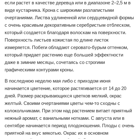
если растет в качестве деревца или в диапазоне 2–2,5 м в
виде кустарника. Крона с широкими разлапистыми
очертаниями. Листва удлиненной или сердцевидной формы
с очень красивым декоративным серебристым отблеском,
который создается благодаря волоскам на поверхности.
Поверхность листьев кожистая по длине листок
измеряется. Побеги обладают серовато-бурым оттенком,
который придает растению еще большей эффектности
даже в зимние месяцы, сочетаясь со строгими
графическими контурами кроны.
В последнюю неделю мая либо с приходом июня
начинается цветение, которое растягивается от 14 до 20
дней. Размер раскрывающихся цветков мелкий, окрас
желтый. Своими очертаниями цветы чем-то сходны с
колокольчиками. При этом над растением витает приятный
нежный аромат, с ванильными нотками. С августа или в
сентябре начинается период плодоношения. Плоды с очень
приятной на вкус мякотью. Окрас их в основном