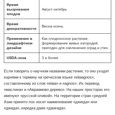
Время
вызревания
Август-октябрь
плодов
Время
Весна-осень
декоративности
Применение в
Как плодоносное растение,
ландшафтном
формирование живых изгородей,
дизайне
пригоден для озеленения оград и стен
USDA-зона
3 и более
Если говорить о научном названии растения, то оно уходит
корнями к термину на греческом языке «elaiagnos»,
составленному из слов «elaia» и «agnos». Их перевод
«маслина» и «Авраамово дерево». На наших просторах его
именуют «русской оливой». На территории стран средней
Азии принято лох носит наименование «джигда» или
«джида», изредка даже «джигида».