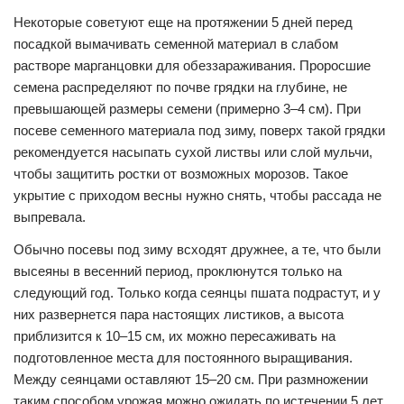
Некоторые советуют еще на протяжении 5 дней перед
посадкой вымачивать семенной материал в слабом
растворе марганцовки для обеззараживания. Проросшие
семена распределяют по почве грядки на глубине, не
превышающей размеры семени (примерно 3–4 см). При
посеве семенного материала под зиму, поверх такой грядки
рекомендуется насыпать сухой листвы или слой мульчи,
чтобы защитить ростки от возможных морозов. Такое
укрытие с приходом весны нужно снять, чтобы рассада не
выпревала.
Обычно посевы под зиму всходят дружнее, а те, что были
высеяны в весенний период, проклюнутся только на
следующий год. Только когда сеянцы пшата подрастут, и у
них развернется пара настоящих листиков, а высота
приблизится к 10–15 см, их можно пересаживать на
подготовленное места для постоянного выращивания.
Между сеянцами оставляют 15–20 см. При размножении
таким способом урожая можно ожидать по истечении 5 лет