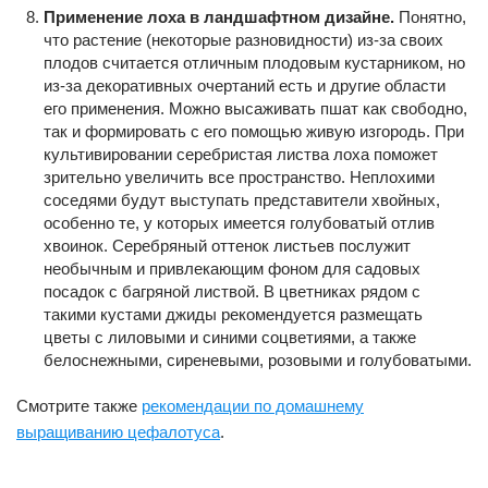
Применение лоха в ландшафтном дизайне.
Понятно,
что растение (некоторые разновидности) из-за своих
плодов считается отличным плодовым кустарником, но
из-за декоративных очертаний есть и другие области
его применения. Можно высаживать пшат как свободно,
так и формировать с его помощью живую изгородь. При
культивировании серебристая листва лоха поможет
зрительно увеличить все пространство. Неплохими
соседями будут выступать представители хвойных,
особенно те, у которых имеется голубоватый отлив
хвоинок. Серебряный оттенок листьев послужит
необычным и привлекающим фоном для садовых
посадок с багряной листвой. В цветниках рядом с
такими кустами джиды рекомендуется размещать
цветы с лиловыми и синими соцветиями, а также
белоснежными, сиреневыми, розовыми и голубоватыми.
Смотрите также
рекомендации по домашнему
выращиванию цефалотуса
.