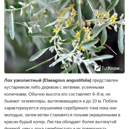
Лох узколистный (Elaeagnus angustifolia)
представлен
кустарником либо деревом с ветвями, усеянными
колючками. Обычно высота его составляет 6–8 м, но
бывают экземпляры, вытягивающиеся и до 10 м. Побеги
характеризуются опушением серебряного тона пока они
молодые, затем ветви становятся голыми окрашенными в
красно-бурый колер. Листва обладает более вытянутой
формой, чем у лоха серебристого и их поверхность