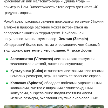
красноватый или желтовато-бурый. Длина ягоды —
примерно 1 см. Зимостойкость этого сорта достигает -40
градусов мороза.
Роной ареал распространения приходится на земли Японии,
а также в природе растение может встречаться на
североамериканских территориях. Наибольшей
популярностью пользуется сорт
Земпин (Zempin)
обладающий более плотными очертаниями, чем базовый
вид, однако цветение у него позднее. А также формы:
Зеленоватая (Virescens)
листва характеризуется
зеленоватой листвой, лишенной опушения;
Культурная (Culta)
отличается листовыми пластинами
немалых размеров, верхняя часть ее зеленого окраса;
Колючая
(Spinosa)
обладает побегами, украшенными
колючками, листва с широкими эллипсовидными
контурами, вызревающие ягодки-костянки имеют
мелкие размеры, очертания круглые либо овальные.