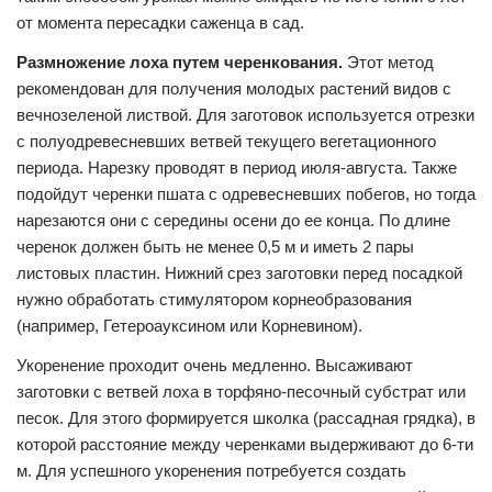
от момента пересадки саженца в сад.
Размножение лоха путем черенкования.
Этот метод
рекомендован для получения молодых растений видов с
вечнозеленой листвой. Для заготовок используется отрезки
с полуодревесневших ветвей текущего вегетационного
периода. Нарезку проводят в период июля-августа. Также
подойдут черенки пшата с одревесневших побегов, но тогда
нарезаются они с середины осени до ее конца. По длине
черенок должен быть не менее 0,5 м и иметь 2 пары
листовых пластин. Нижний срез заготовки перед посадкой
нужно обработать стимулятором корнеобразования
(например, Гетероауксином или Корневином).
Укоренение проходит очень медленно. Высаживают
заготовки с ветвей лоха в торфяно-песочный субстрат или
песок. Для этого формируется школка (рассадная грядка), в
которой расстояние между черенками выдерживают до 6-ти
м. Для успешного укоренения потребуется создать