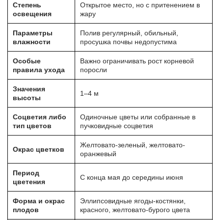
Степень
Открытое место, но с притенением в
освещения
жару
Параметры
Полив регулярный, обильный,
влажности
просушка почвы недопустима
Особые
Важно ограничивать рост корневой
правила ухода
поросли
Значения
1–4 м
высоты
Соцветия либо
Одиночные цветы или собранные в
тип цветов
пучковидные соцветия
Желтовато-зеленый, желтовато-
Окрас цветков
оранжевый
Период
С конца мая до середины июня
цветения
Форма и окрас
Эллипсовидные ягоды-костянки,
плодов
красного, желтовато-бурого цвета