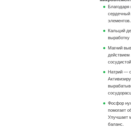
Благодаря 
сердечный 
элементов.
Кальций де
выработку 
Магний выв
действием 
сосудистой
Натрий — о
Активизиру
вырабатыв
сосудорас
Фосфор нуж
помогает о
Улучшает м
баланс.