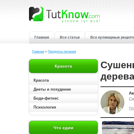
Главная
Все статьи
Все кулинарные рецеп
Главная
»
Продукты питания
Сушен
Красота
дерев
Красота
Диеты и похудение
Ав
Боди-фитнес
Сп
Психология
Пр
Что едим