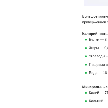
Большое колич
приверженцев з
Калорийность 
Белки — 3,1
Жиры — 0,8
Углеводы —
Пищевые во
Вода — 16 г
Минеральные в
Калий — 71
Кальций — 