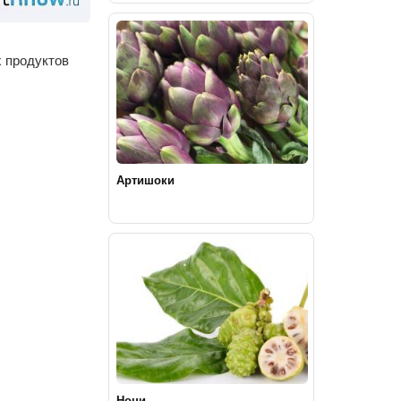
 продуктов
Артишоки
Нони