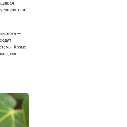
защищая
 усваиваться
 кислота —
оходят
истемы. Кроме
нов, как