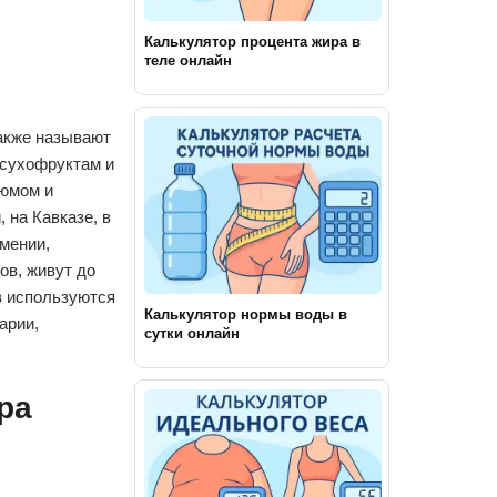
Калькулятор процента жира в
теле онлайн
акже называют
 сухофруктам и
зюмом и
 на Кавказе, в
мении,
ов, живут до
в используются
Калькулятор нормы воды в
арии,
сутки онлайн
ра