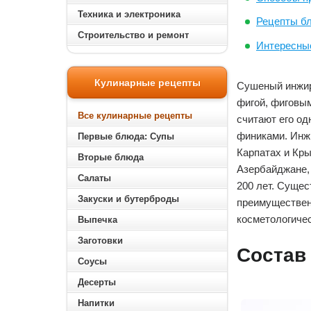
Техника и электроника
Рецепты б
Строительство и ремонт
Интересны
Кулинарные рецепты
Сушеный инжир
фигой, фиговым
Все кулинарные рецепты
считают его од
финиками. Инжи
Первые блюда: Супы
Карпатах и Кры
Вторые блюда
Азербайджане, 
Салаты
200 лет. Сущес
Закуски и бутерброды
преимущественн
косметологичес
Выпечка
Заготовки
Состав
Соусы
Десерты
Напитки