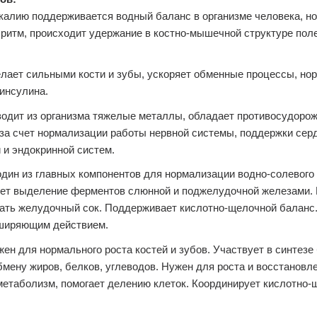
калию поддерживается водный баланс в организме человека, н
ритм, происходит удержание в костно-мышечной структуре пол
лает сильными кости и зубы, ускоряет обменные процессы, но
инсулина.
одит из организма тяжелые металлы, обладает противосудоро
за счет нормализации работы нервной системы, поддержки сер
 и эндокринной систем.
дин из главных компонентов для нормализации водно-солевого
ет выделение ферментов слюнной и поджелудочной железами.
ать желудочный сок. Поддерживает кислотно-щелочной баланс
ширяющим действием.
ен для нормального роста костей и зубов. Участвует в синтезе 
бмену жиров, белков, углеводов. Нужен для роста и восстановл
етаболизм, помогает делению клеток. Координирует кислотно-