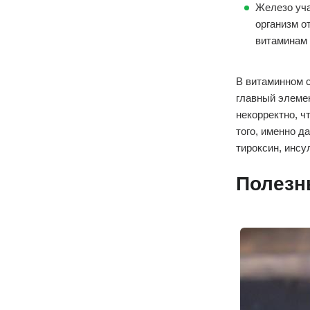
Железо уча
организм о
витаминам 
В витаминном с
главный элемен
некорректно, ч
того, именно д
тироксин, инсул
Полезн