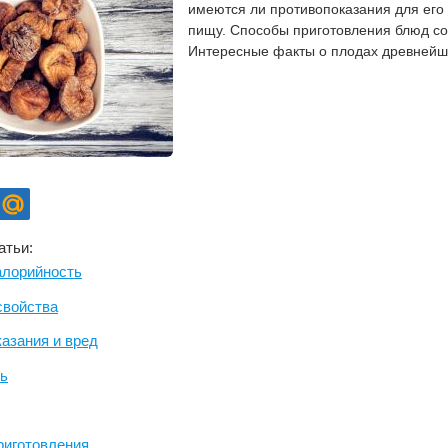
имеются ли противопоказания для его
пищу. Способы приготовления блюд со
Интересные факты о плодах древнейш
атьи:
алорийность
свойства
азания и вред
ть
риготовления