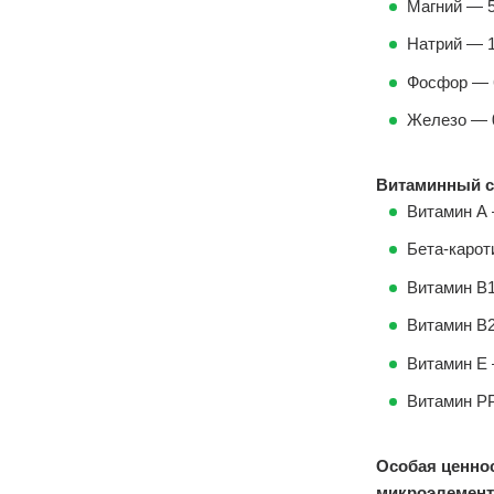
Магний — 5
Натрий — 1
Фосфор — 6
Железо — 0
Витаминный со
Витамин А 
Бета-карот
Витамин В1
Витамин В2
Витамин Е 
Витамин РР
Особая ценнос
микроэлемент