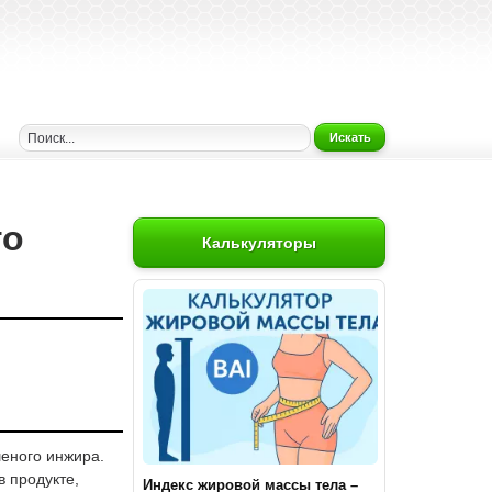
Искать
го
Калькуляторы
шеного инжира.
 продукте,
Индекс жировой массы тела –