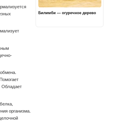
ормализуется
Билимби — огуречное дерево
езных
рмализует
жным
дечно-
 обмена.
 Помогает
. Обладает
белка,
ения организма.
щелочной