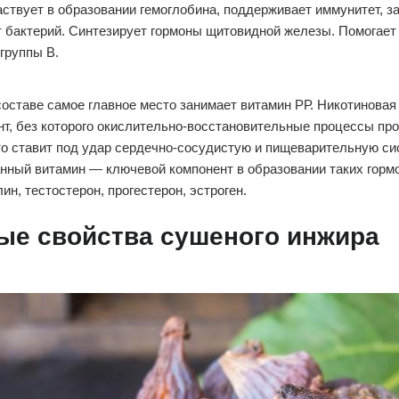
ствует в образовании гемоглобина, поддерживает иммунитет, 
т бактерий. Синтезирует гормоны щитовидной железы. Помогает
группы В.
оставе самое главное место занимает витамин РР. Никотиновая
т, без которого окислительно-восстановительные процессы пр
то ставит под удар сердечно-сосудистую и пищеварительную с
анный витамин — ключевой компонент в образовании таких гормо
ин, тестостерон, прогестерон, эстроген.
ые свойства сушеного инжира