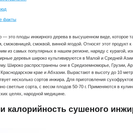
люд
е факты
 — это плоды инжирного дерева в высушенном виде, которое т
, смоковницей, смоквой, винной ягодой. Относят этот продукт к
ним из самых популярных в нашем регионе, наряду с курагой, и
рные деревья широко культивируются в Малой и Средней Азии,
му. Широко распространены они в Средиземноморье, Грузии, Ар
Краснодарском крае и Абхазии. Вырастают в высоту до 10 метр
твует несколько сортов инжира. Для приготовления сухофрукто
о светлые сорта, с весом плодов 50-70 г. Применяются в кулин
ких целях, народной медицине.
 и калорийность сушеного инжи