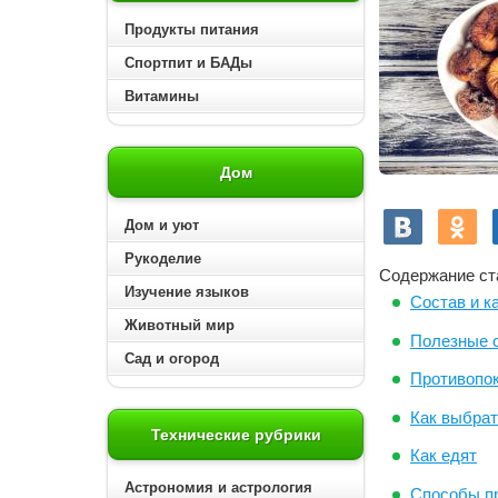
Продукты питания
Спортпит и БАДы
Витамины
Дом
Дом и уют
Рукоделие
Содержание ст
Изучение языков
Состав и к
Животный мир
Полезные 
Сад и огород
Противопок
Как выбра
Технические рубрики
Как едят
Астрономия и астрология
Способы п