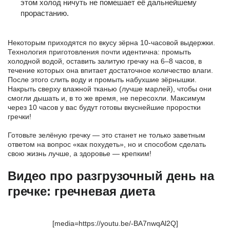
этом холод ничуть не помешает её дальнейшему
прорастанию.
Некоторым приходятся по вкусу зёрна 10-часовой выдержки.
Технология приготовления почти идентична: промыть
холодной водой, оставить залитую гречку на 6–8 часов, в
течение которых она впитает достаточное количество влаги.
После этого слить воду и промыть набухшие зёрнышки.
Накрыть сверху влажной тканью (лучше марлей), чтобы они
смогли дышать и, в то же время, не пересохли. Максимум
через 10 часов у вас будут готовы вкуснейшие проростки
гречки!
Готовьте зелёную гречку — это станет не только заветным
ответом на вопрос «как похудеть», но и способом сделать
свою жизнь лучше, а здоровье — крепким!
Видео про разгрузочный день на
гречке: гречневая диета
[media=https://youtu.be/-BA7nwqAl2Q]