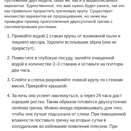
протяжении двух недель такая же, как и в вышеописанных
вариантах. Единственное, что вам нужно будет узнать, так это
как правильно прорастить гречневую крупу. Существует
множество вариантов её проращивания, но ниже мы
приведём пример приготовления двухсуточной гречки с
сантиметровыми ростками:
Промойте водой 1 стакан крупы от возможной пыли и
лишнего мусора. Удалите всплывшие зёрна (они не
прорастут).
Поместите в глубокую посуду, залейте очищенной
водой в количестве 2–3 стакана и оставьте на полтора-
два часа.
Слейте и слегка разровняйте ложкой крупу по стенкам
миски. Прикройте крышкой.
За ночь она успеет наклюнуться, а через 24 часа даст
хорошие ростки. Таким образом готовится двухсуточная
зелёная гречка. Можно иногда перемешивать для того,
чтобы она лучше подсыхала от слизи. При повышенной
влажности поставьте гречку на вторые сутки в
холодильник во избежание появления плесени. При