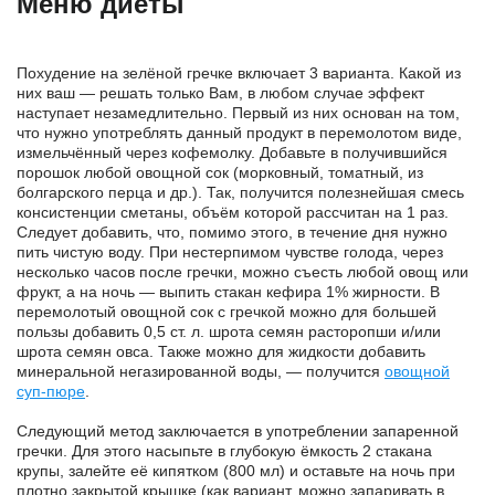
Меню диеты
Похудение на зелёной гречке включает 3 варианта. Какой из
них ваш — решать только Вам, в любом случае эффект
наступает незамедлительно. Первый из них основан на том,
что нужно употреблять данный продукт в перемолотом виде,
измельчённый через кофемолку. Добавьте в получившийся
порошок любой овощной сок (морковный, томатный, из
болгарского перца и др.). Так, получится полезнейшая смесь
консистенции сметаны, объём которой рассчитан на 1 раз.
Следует добавить, что, помимо этого, в течение дня нужно
пить чистую воду. При нестерпимом чувстве голода, через
несколько часов после гречки, можно съесть любой овощ или
фрукт, а на ночь — выпить стакан кефира 1% жирности. В
перемолотый овощной сок с гречкой можно для большей
пользы добавить 0,5 ст. л. шрота семян расторопши и/или
шрота семян овса. Также можно для жидкости добавить
минеральной негазированной воды, — получится
овощной
суп-пюре
.
Следующий метод заключается в употреблении запаренной
гречки. Для этого насыпьте в глубокую ёмкость 2 стакана
крупы, залейте её кипятком (800 мл) и оставьте на ночь при
плотно закрытой крышке (как вариант, можно запаривать в