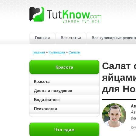
Главная
Все статьи
Все кулинарные рецеп
Главная
»
Кулинария
»
Салаты
Салат 
Красота
яйцами
Красота
для Но
Диеты и похудение
Боди-фитнес
Ав
Психология
Ав
бл
Ку
Что едим