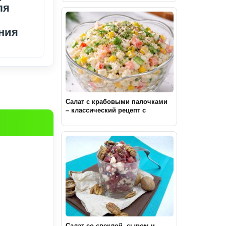
ля
ния
Салат с крабовыми палочками
– классический рецепт с
кукурузой
Салат со свеклой, сыром и