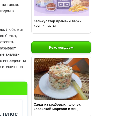
 не только
людом в
Калькулятор времени варки
круп и пасты
ны. Любые из
во белка,
готовить
Рекомендуем
оказывает
ые аналоги.
е ингредиенты
х стеклянных
Салат из крабовых палочек,
корейской моркови и яиц
, плюс