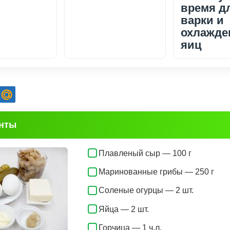
время д
варки и
охлажде
яиц
нты
Плавленый сыр — 100 г
Маринованные грибы — 250 г
Соленые огурцы — 2 шт.
Яйца — 2 шт.
Горчица — 1 ч.л.