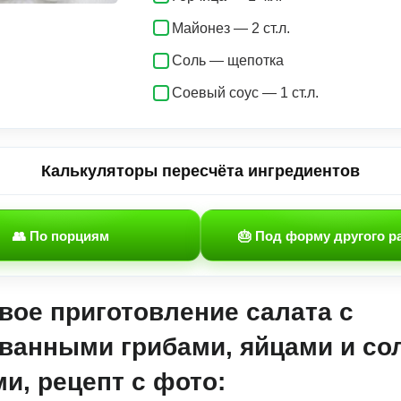
Майонез — 2 ст.л.
Соль — щепотка
Соевый соус — 1 ст.л.
Калькуляторы пересчёта ингредиентов
👥 По порциям
🎂 Под форму другого р
вое приготовление салата с
ванными грибами, яйцами и с
и, рецепт с фото: