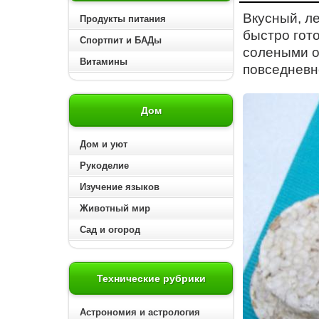
Вкусный, л
Продукты питания
быстро гот
Спортпит и БАДы
солеными ог
Витамины
повседневн
Дом
Дом и уют
Рукоделие
Изучение языков
Животный мир
Сад и огород
Технические рубрики
Астрономия и астрология