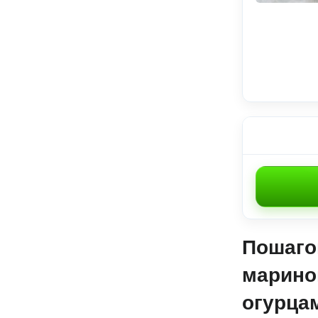
Пошаго
марино
огурцам