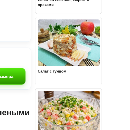
орехами
Салат с тунцом
азмера
олеными