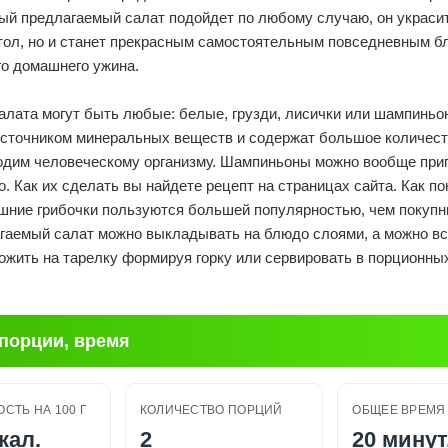
ый предлагаемый салат подойдет по любому случаю, он украсит
тол, но и станет прекрасным самостоятельным повседневным б
го домашнего ужина.
алата могут быть любые: белые, грузди, лисички или шампиньо
источником минеральных веществ и содержат большое количест
одим человеческому организму. Шампиньоны можно вообще при
. Как их сделать вы найдете рецепт на страницах сайта. Как п
шние грибочки пользуются большей популярностью, чем покупн
гаемый салат можно выкладывать на блюдо слоями, а можно вс
ожить на тарелку формируя горку или сервировать в порционны
 порции, время
СТЬ НА 100 Г
КОЛИЧЕСТВО ПОРЦИЙ
ОБЩЕЕ ВРЕМЯ
кал.
2
20 минут