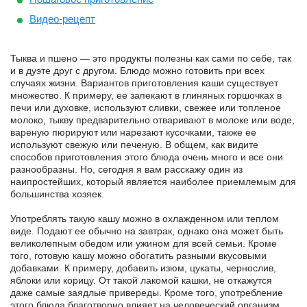
Видео-рецепт
Тыква и пшено — это продукты полезны как сами по себе, так
и в дуэте друг с другом. Блюдо можно готовить при всех
случаях жизни. Вариантов приготовления каши существует
множество. К примеру, ее запекают в глиняных горшочках в
печи или духовке, используют сливки, свежее или топленое
молоко, тыкву предварительно отваривают в молоке или воде,
вареную пюрируют или нарезают кусочками, также ее
используют свежую или печеную. В общем, как видите
способов приготовления этого блюда очень много и все они
разнообразны. Но, сегодня я вам расскажу один из
наипростейших, который является наиболее приемлемым для
большинства хозяек.
Употреблять такую кашу можно в охлажденном или теплом
виде. Подают ее обычно на завтрак, однако она может быть
великолепным обедом или ужином для всей семьи. Кроме
того, готовую кашу можно обогатить разными вкусовыми
добавками. К примеру, добавить изюм, цукаты, чернослив,
яблоки или корицу. От такой лакомой кашки, не откажутся
даже самые заядлые привереды. Кроме того, употребление
этого блюда благотворно влияет на человеческий организм.