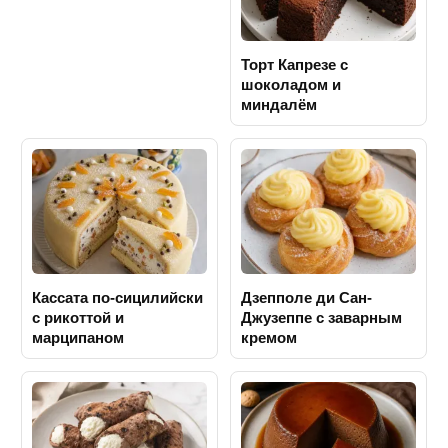
Торт Капрезе с
шоколадом и
миндалём
Кассата по-сицилийски
Дзепполе ди Сан-
с рикоттой и
Джузеппе с заварным
марципаном
кремом