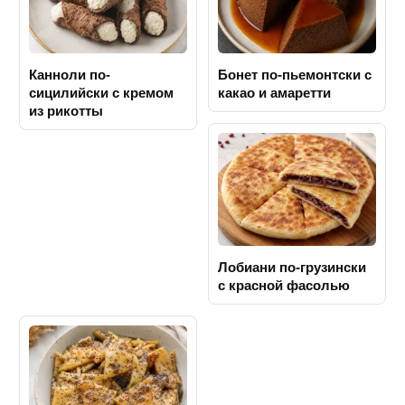
Канноли по-
Бонет по-пьемонтски с
сицилийски с кремом
какао и амаретти
из рикотты
Лобиани по-грузински
с красной фасолью