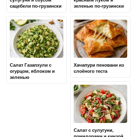
сацебели по-грузински
зеленью по-грузински
Салат Газапхули с
Хачапури пеновани из
огурцом, яблоком и
слоёного теста
зеленью
Салат с сулугуни,
помидорами и кинзой