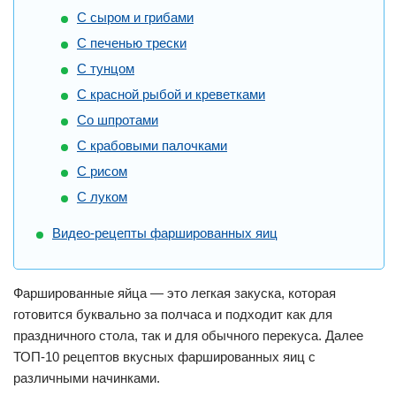
С сыром и грибами
С печенью трески
С тунцом
С красной рыбой и креветками
Со шпротами
С крабовыми палочками
С рисом
С луком
Видео-рецепты фаршированных яиц
Фаршированные яйца — это легкая закуска, которая
готовится буквально за полчаса и подходит как для
праздничного стола, так и для обычного перекуса. Далее
ТОП-10 рецептов вкусных фаршированных яиц с
различными начинками.