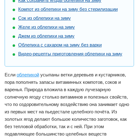
Как сохранить ягоды облепихи на зиму
Компот из облепихи на зиму без стерилизации
Сок из облепихи на зиму
Желе из облепихи на зиму
Джем из облепихи на зиму
Облепиха с сахаром на зиму без варки
Видео-рецепты приготовления облепихи на зиму
Если
облепихой
усыпаны ветки деревьев и кустарников,
пора пополнять запасы витаминных компотов, соков и
варенья. Природа вложила в каждую лучезарную
солнечную ягоду столько витаминов и полезных свойств,
что по оздоровительному воздействию она занимает одно
из первых мест на пьедестале целебного почёта. Из
золотых ягод делают большое количество заготовок, как
без тепловой обработки, так и с ней. При этом
подавляющее большинство целебных веществ