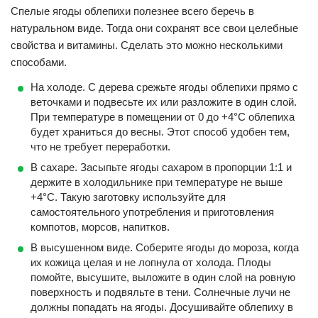
Спелые ягоды облепихи полезнее всего беречь в
натуральном виде. Тогда они сохранят все свои целебные
свойства и витамины. Сделать это можно несколькими
способами.
На холоде. С дерева срежьте ягоды облепихи прямо с
веточками и подвесьте их или разложите в один слой.
При температуре в помещении от 0 до +4°С облепиха
будет храниться до весны. Этот способ удобен тем,
что не требует переработки.
В сахаре. Засыпьте ягоды сахаром в пропорции 1:1 и
держите в холодильнике при температуре не выше
+4°C. Такую заготовку используйте для
самостоятельного употребления и приготовления
компотов, морсов, напитков.
В высушенном виде. Соберите ягоды до мороза, когда
их кожица целая и не лопнула от холода. Плоды
помойте, высушите, выложите в один слой на ровную
поверхность и подвяльте в тени. Солнечные лучи не
должны попадать на ягоды. Досушивайте облепиху в