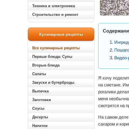
Техника и электроника
Строительство и ремонт
Содержани
Кулинарные рецепты
Ингред
Все кулинарные рецепты
Пошаго
Первые блюда: Супы
Видео-
Вторые блюда
Салаты
Я хочу поделит
Закуски и бутерброды
на сметане. Им
Выпечка
рогалики делал
меня необычная
Заготовки
смотрятся на п
Соусы
На самом деле 
Десерты
сахаром и кори
Напитки