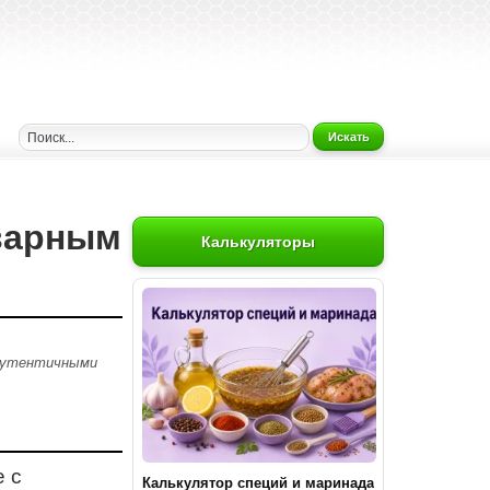
Искать
аварным
Калькуляторы
 аутентичными
е с
Калькулятор специй и маринада