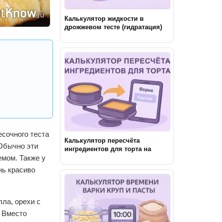
Калькулятор жидкости в
дрожжевом тесте (гидратация)
есочного теста
Калькулятор пересчёта
 Обычно эти
ингредиентов для торта на
другую форму
емом. Также у
нь красиво
ла, орехи с
. Вместо