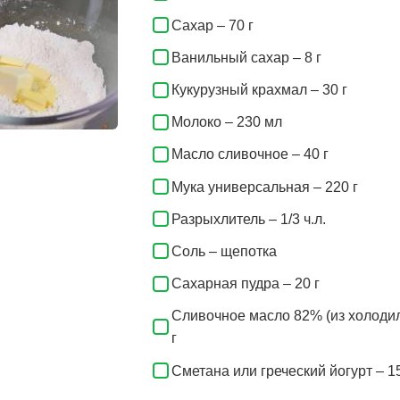
Сахар – 70 г
Ванильный сахар – 8 г
Кукурузный крахмал – 30 г
Молоко – 230 мл
Масло сливочное – 40 г
Мука универсальная – 220 г
Разрыхлитель – 1/3 ч.л.
Соль – щепотка
Сахарная пудра – 20 г
Сливочное масло 82% (из холодил
г
Сметана или греческий йогурт – 15