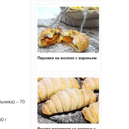
Пирожки на молоке с вареньем
ьника) – 70
0 г
Рецепт рогаликов на сметане с