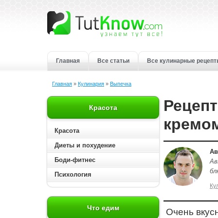
Главная
Все статьи
Все кулинарные рецеп
Главная
»
Кулинария
»
Выпечка
Рецепт
Красота
кремо
Красота
Диеты и похудение
Ав
Боди-фитнес
Ав
бл
Психология
Ку
Что едим
Очень вкус