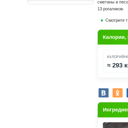
сметаны в песо
13 рогаликов.
Смотрите т
Калории,
КАЛОРИЙНО
≈
293 к
Ингредие