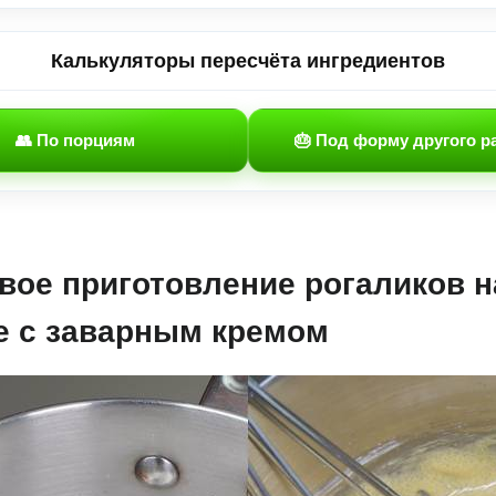
Калькуляторы пересчёта ингредиентов
👥 По порциям
🎂 Под форму другого р
вое приготовление рогаликов н
е с заварным кремом