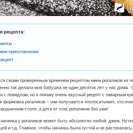
е рецепта:
иенты
вое приготовление
рецепт
ся своим проверенным временем рецептом мини рогаликов из п
енно так делала моя бабушка не один десяток лет у нас дома.
и с повидлом, но я покажу очень вкусный рецепт с заварным кр
 формовка рогаликов – они получаются «полосатыми», это оче
раздничном столе, а дети от этих рогаликов без ума!
начинка у рогаликов может быть абсолютно любой: джем, Нутел
цей и т.д. Главное, чтобы начинка была густой и не растекалась