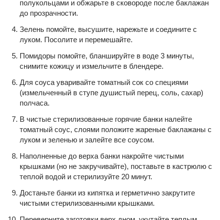
полукольцами и обжарьте в сковороде после баклажан
до прозрачности.
Зелень помойте, высушите, нарежьте и соедините с
луком. Посолите и перемешайте.
Помидоры помойте, бланшируйте в воде 3 минуты,
снимите кожицу и измельчите в блендере.
Для соуса уваривайте томатный сок со специями
(измельченный в ступе душистый перец, соль, сахар)
полчаса.
В чистые стерилизованные горячие банки налейте
томатный соус, слоями положите жареные баклажаны с
луком и зеленью и залейте все соусом.
Наполненные до верха банки накройте чистыми
крышками (но не закручивайте), поставьте в кастрюлю с
теплой водой и стерилизуйте 20 минут.
Достаньте банки из кипятка и герметично закрутите
чистыми стерилизованными крышками.
Переверните заготовки верх дном, укутайте теплым